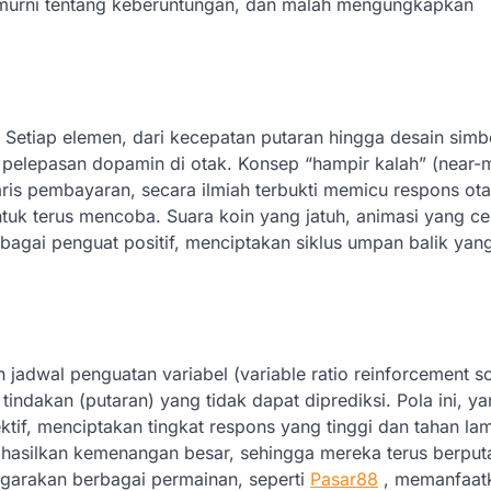
 murni tentang keberuntungan, dan malah mengungkapkan
 Setiap elemen, dari kecepatan putaran hingga desain simb
pelepasan dopamin di otak. Konsep “hampir kalah” (near-mi
ris pembayaran, secara ilmiah terbukti memicu respons ot
uk terus mencoba. Suara koin yang jatuh, animasi yang ce
ai penguat positif, menciptakan siklus umpan balik yang 
jadwal penguatan variabel (variable ratio reinforcement s
 tindakan (putaran) yang tidak dapat diprediksi. Pola ini, 
tif, menciptakan tingkat respons yang tinggi dan tahan la
hasilkan kemenangan besar, sehingga mereka terus berput
ggarakan berbagai permainan, seperti
Pasar88
, memanfaat