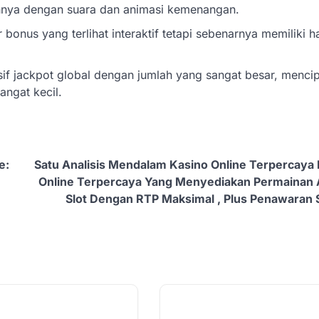
annya dengan suara dan animasi kemenangan.
r bonus yang terlihat interaktif tetapi sebenarnya memiliki h
.
f jackpot global dengan jumlah yang sangat besar, menci
angat kecil.
e:
Satu Analisis Mendalam Kasino Online Terpercaya
Online Terpercaya Yang Menyediakan Permainan 
Slot Dengan RTP Maksimal , Plus Penawaran 