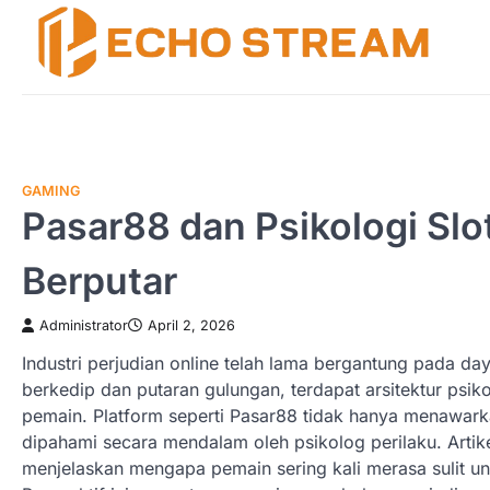
Skip
to
content
GAMING
Pasar88 dan Psikologi Sl
Berputar
Administrator
April 2, 2026
Industri perjudian online telah lama bergantung pada day
berkedip dan putaran gulungan, terdapat arsitektur psi
pemain. Platform seperti Pasar88 tidak hanya menawark
dipahami secara mendalam oleh psikolog perilaku. Artik
menjelaskan mengapa pemain sering kali merasa sulit un