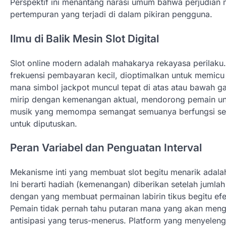
Perspektif ini menantang narasi umum bahwa perjudian
pertempuran yang terjadi di dalam pikiran pengguna.
Ilmu di Balik Mesin Slot Digital
Slot online modern adalah mahakarya rekayasa perilaku.
frekuensi pembayaran kecil, dioptimalkan untuk memicu 
mana simbol jackpot muncul tepat di atas atau bawah ga
mirip dengan kemenangan aktual, mendorong pemain unt
musik yang memompa semangat semuanya berfungsi sebag
untuk diputuskan.
Peran Variabel dan Penguatan Interval
Mekanisme inti yang membuat slot begitu menarik adalah 
Ini berarti hadiah (kemenangan) diberikan setelah jumlah
dengan yang membuat permainan labirin tikus begitu efek
Pemain tidak pernah tahu putaran mana yang akan meng
antisipasi yang terus-menerus. Platform yang menyelen