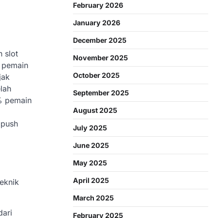
February 2026
January 2026
December 2025
 slot
November 2025
% pemain
October 2025
jak
lah
September 2025
% pemain
August 2025
 push
July 2025
June 2025
May 2025
April 2025
eknik
March 2025
ari
February 2025