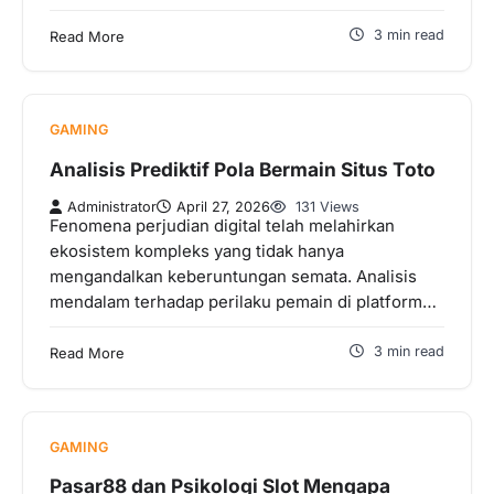
3 min read
Read More
GAMING
Analisis Prediktif Pola Bermain Situs Toto
Administrator
April 27, 2026
131 Views
Fenomena perjudian digital telah melahirkan
ekosistem kompleks yang tidak hanya
mengandalkan keberuntungan semata. Analisis
mendalam terhadap perilaku pemain di platform…
3 min read
Read More
GAMING
Pasar88 dan Psikologi Slot Mengapa