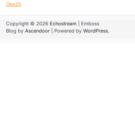
Oke25
Copyright © 2026
Echostream
| Emboss
Blog by
Ascendoor
| Powered by
WordPress
.