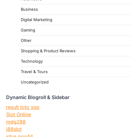
Business
Digital Marketing
Gaming
Other
Shopping & Product Reviews
Technology
Travel & Tours
Uncategorized
Dynamic Blogroll & Sidebar
result toto sgp
Slot Online
mdg288
j88slot
situs pos4d