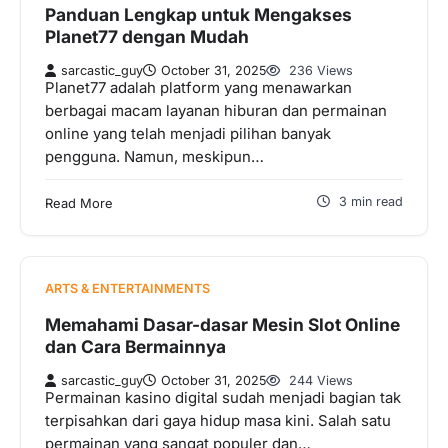
Panduan Lengkap untuk Mengakses
Planet77 dengan Mudah
sarcastic_guy
October 31, 2025
236 Views
Planet77 adalah platform yang menawarkan
berbagai macam layanan hiburan dan permainan
online yang telah menjadi pilihan banyak
pengguna. Namun, meskipun…
3 min read
Read More
ARTS & ENTERTAINMENTS
Memahami Dasar-dasar Mesin Slot Online
dan Cara Bermainnya
sarcastic_guy
October 31, 2025
244 Views
Permainan kasino digital sudah menjadi bagian tak
terpisahkan dari gaya hidup masa kini. Salah satu
permainan yang sangat populer dan…