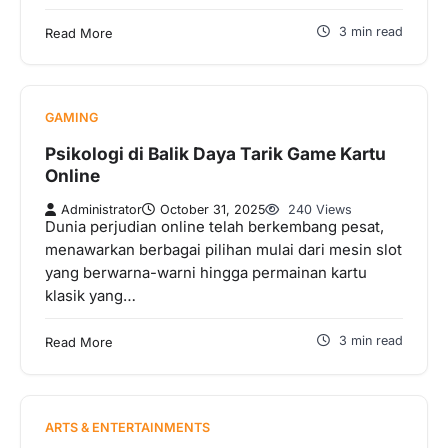
3 min read
Read More
GAMING
Psikologi di Balik Daya Tarik Game Kartu
Online
Administrator
October 31, 2025
240 Views
Dunia perjudian online telah berkembang pesat,
menawarkan berbagai pilihan mulai dari mesin slot
yang berwarna-warni hingga permainan kartu
klasik yang…
3 min read
Read More
ARTS & ENTERTAINMENTS