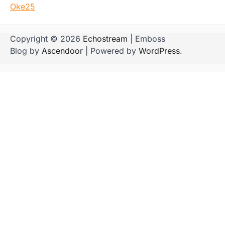
Oke25
Copyright © 2026
Echostream
| Emboss
Blog by
Ascendoor
| Powered by
WordPress
.