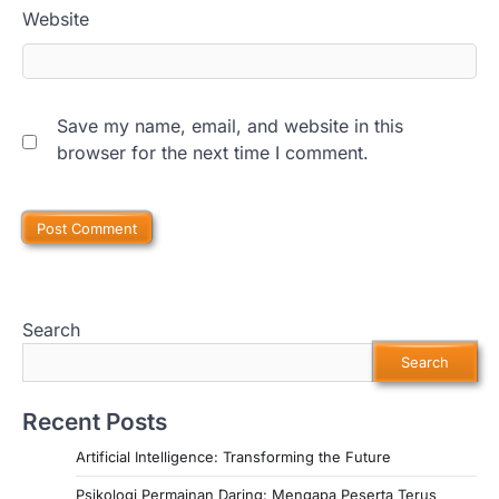
Website
Save my name, email, and website in this
browser for the next time I comment.
Search
Search
Recent Posts
Artificial Intelligence: Transforming the Future
Psikologi Permainan Daring: Mengapa Peserta Terus