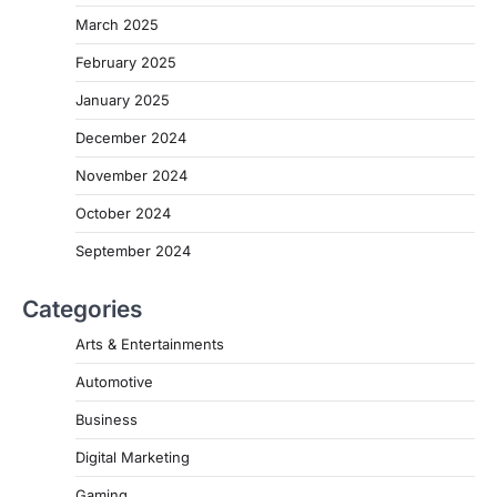
March 2025
February 2025
January 2025
December 2024
November 2024
October 2024
September 2024
Categories
Arts & Entertainments
Automotive
Business
Digital Marketing
Gaming