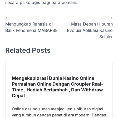
secara psikologis bagi para pemain.
Post
⟵
⟶
Mengungkap Rahasia di
Masa Depan Hiburan
navigation
Balik Fenomena MABAR88
Evolusi Aplikasi Kasino
Seluler
Related Posts
Mengeksplorasi Dunia Kasino Online
Permainan Online Dengan Croupier Real-
Time , Hadiah Bertambah , Dan Withdraw
Cepat
Online casino sudah menjadi jenis hiburan digital
yang tumbuh dengan pesat di era modern. Dengan