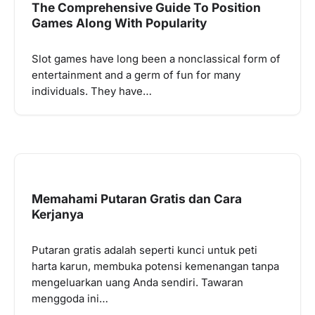
The Comprehensive Guide To Position
Games Along With Popularity
Slot games have long been a nonclassical form of
entertainment and a germ of fun for many
individuals. They have…
Memahami Putaran Gratis dan Cara
Kerjanya
Putaran gratis adalah seperti kunci untuk peti
harta karun, membuka potensi kemenangan tanpa
mengeluarkan uang Anda sendiri. Tawaran
menggoda ini…