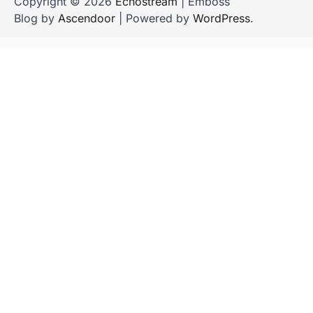
Copyright © 2026
Echostream
| Emboss
Blog by
Ascendoor
| Powered by
WordPress
.