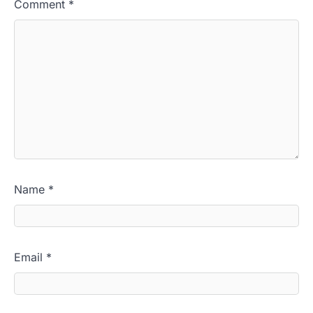
Comment
*
Name
*
Email
*