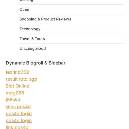
Other
Shopping & Product Reviews
Technology
Travel & Tours
Uncategorized
Dynamic Blogroll & Sidebar
techno002
result toto sgp
Slot Online
mdg288
j88slot
situs pos4d
pos4d login
pos4d login
link pos4d