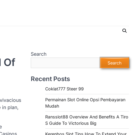
Search
d Of
Search
Recent Posts
Coklat777 Steer 99
 vivacious
Permainan Slot Online Opsi Pembayaran
Mudah
 in plan,
Ransslot88 Overview And Benefits A Tiro
S Guide To Victorious Big
e
 Casinos
Kerenbos Slot Tips How To Extend Your