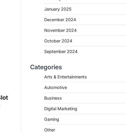
January 2025
December 2024
November 2024
October 2024
September 2024
Categories
Arts & Entertainments
Automotive
lot
Business
a
Digital Marketing
Gaming
Other