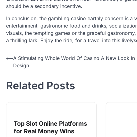
should be a secondary incentive.
In conclusion, the gambling casino earthly concern is a 
entertainment, gastronome food and drinks, socialization,
visuals, the tempting games or the graceful gastronomy,
a thrilling lark. Enjoy the ride, for a travel into this lively
Post
⟵
A Stimulating Whole World Of Casino A New Look In I
Design
navigation
Related Posts
Top Slot Online Platforms
for Real Money Wins