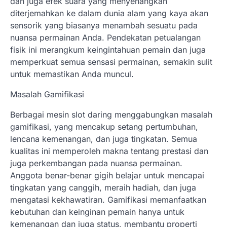
dan juga efek suara yang menyenangkan
diterjemahkan ke dalam dunia alam yang kaya akan
sensorik yang biasanya menambah sesuatu pada
nuansa permainan Anda. Pendekatan petualangan
fisik ini merangkum keingintahuan pemain dan juga
memperkuat semua sensasi permainan, semakin sulit
untuk memastikan Anda muncul.
Masalah Gamifikasi
Berbagai mesin slot daring menggabungkan masalah
gamifikasi, yang mencakup setang pertumbuhan,
lencana kemenangan, dan juga tingkatan. Semua
kualitas ini memperoleh makna tentang prestasi dan
juga perkembangan pada nuansa permainan.
Anggota benar-benar gigih belajar untuk mencapai
tingkatan yang canggih, meraih hadiah, dan juga
mengatasi kekhawatiran. Gamifikasi memanfaatkan
kebutuhan dan keinginan pemain hanya untuk
kemenangan dan juga status, membantu properti