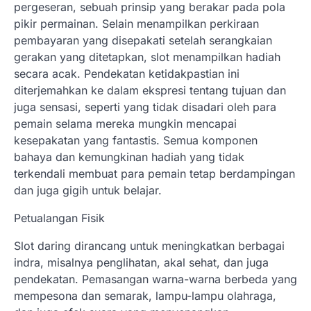
pergeseran, sebuah prinsip yang berakar pada pola
pikir permainan. Selain menampilkan perkiraan
pembayaran yang disepakati setelah serangkaian
gerakan yang ditetapkan, slot menampilkan hadiah
secara acak. Pendekatan ketidakpastian ini
diterjemahkan ke dalam ekspresi tentang tujuan dan
juga sensasi, seperti yang tidak disadari oleh para
pemain selama mereka mungkin mencapai
kesepakatan yang fantastis. Semua komponen
bahaya dan kemungkinan hadiah yang tidak
terkendali membuat para pemain tetap berdampingan
dan juga gigih untuk belajar.
Petualangan Fisik
Slot daring dirancang untuk meningkatkan berbagai
indra, misalnya penglihatan, akal sehat, dan juga
pendekatan. Pemasangan warna-warna berbeda yang
mempesona dan semarak, lampu-lampu olahraga,