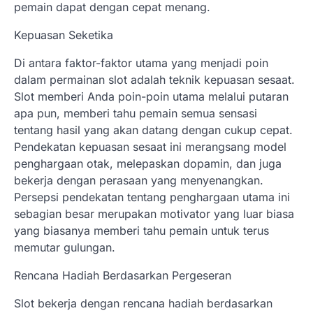
pemain dapat dengan cepat menang.
Kepuasan Seketika
Di antara faktor-faktor utama yang menjadi poin
dalam permainan slot adalah teknik kepuasan sesaat.
Slot memberi Anda poin-poin utama melalui putaran
apa pun, memberi tahu pemain semua sensasi
tentang hasil yang akan datang dengan cukup cepat.
Pendekatan kepuasan sesaat ini merangsang model
penghargaan otak, melepaskan dopamin, dan juga
bekerja dengan perasaan yang menyenangkan.
Persepsi pendekatan tentang penghargaan utama ini
sebagian besar merupakan motivator yang luar biasa
yang biasanya memberi tahu pemain untuk terus
memutar gulungan.
Rencana Hadiah Berdasarkan Pergeseran
Slot bekerja dengan rencana hadiah berdasarkan