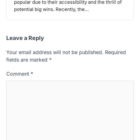
popular due to their accessibility and the thrill of
potential big wins. Recently, the…
Leave a Reply
Your email address will not be published.
Required
fields are marked
*
Comment
*