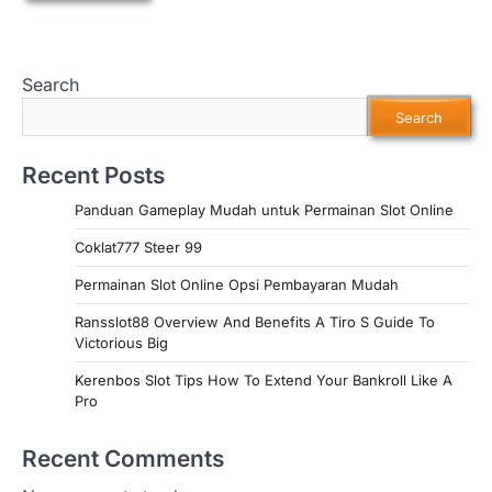
Search
Search
Recent Posts
Panduan Gameplay Mudah untuk Permainan Slot Online
Coklat777 Steer 99
Permainan Slot Online Opsi Pembayaran Mudah
Ransslot88 Overview And Benefits A Tiro S Guide To
Victorious Big
Kerenbos Slot Tips How To Extend Your Bankroll Like A
Pro
Recent Comments