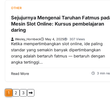
OTHER
Sejujurnya Mengenai Taruhan Fatmus pad
Mesin Slot Online: Kursus pembelajaran
daring
Wesley_Hornbeck
May 4, 2025
307 Views
Ketika mempertimbangkan slot online, ide paling
standar yang semakin banyak dipertimbangkan
orang adalah bertaruh fatmus — bertaruh dengan
angka tertinggi…
Read More
3 min re
Posts
1
2
3
pagination