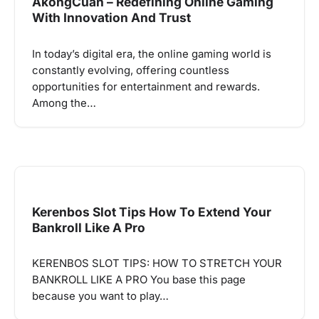
AkongCuan – Redefining Online Gaming
With Innovation And Trust
In today’s digital era, the online gaming world is
constantly evolving, offering countless
opportunities for entertainment and rewards.
Among the…
Kerenbos Slot Tips How To Extend Your
Bankroll Like A Pro
KERENBOS SLOT TIPS: HOW TO STRETCH YOUR
BANKROLL LIKE A PRO You base this page
because you want to play…