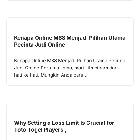
Kenapa Online M88 Menjadi Pilihan Utama
Pecinta Judi Online
Kenapa Online M88 Menjadi Pilihan Utama Pecinta
Judi Online Pertama-tama, mari kita bicara dari
hati ke hati. Mungkin Anda baru…
Why Setting a Loss Limit Is Crucial for
Toto Togel Players ,