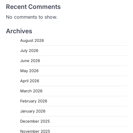
Recent Comments
No comments to show.
Archives
August 2026
July 2026
June 2026
May 2026
April 2026
March 2026
February 2026
January 2026
December 2025
November 2025