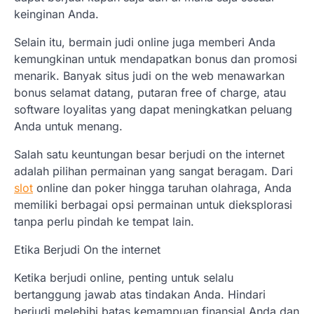
keinginan Anda.
Selain itu, bermain judi online juga memberi Anda
kemungkinan untuk mendapatkan bonus dan promosi
menarik. Banyak situs judi on the web menawarkan
bonus selamat datang, putaran free of charge, atau
software loyalitas yang dapat meningkatkan peluang
Anda untuk menang.
Salah satu keuntungan besar berjudi on the internet
adalah pilihan permainan yang sangat beragam. Dari
slot
online dan poker hingga taruhan olahraga, Anda
memiliki berbagai opsi permainan untuk dieksplorasi
tanpa perlu pindah ke tempat lain.
Etika Berjudi On the internet
Ketika berjudi online, penting untuk selalu
bertanggung jawab atas tindakan Anda. Hindari
berjudi melebihi batas kemampuan finansial Anda dan