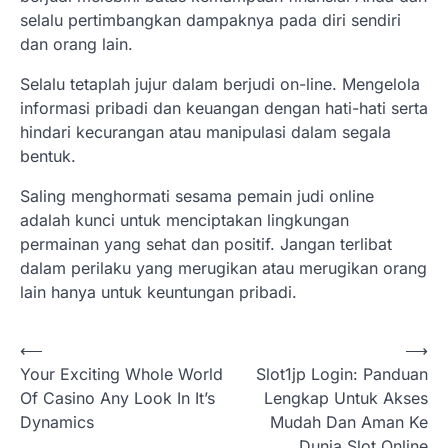
selalu pertimbangkan dampaknya pada diri sendiri
dan orang lain.
Selalu tetaplah jujur dalam berjudi on-line. Mengelola
informasi pribadi dan keuangan dengan hati-hati serta
hindari kecurangan atau manipulasi dalam segala
bentuk.
Saling menghormati sesama pemain judi online
adalah kunci untuk menciptakan lingkungan
permainan yang sehat dan positif. Jangan terlibat
dalam perilaku yang merugikan atau merugikan orang
lain hanya untuk keuntungan pribadi.
Post
⟵
⟶
Your Exciting Whole World
Slot1jp Login: Panduan
navigation
Of Casino Any Look In It’s
Lengkap Untuk Akses
Dynamics
Mudah Dan Aman Ke
Dunia Slot Online