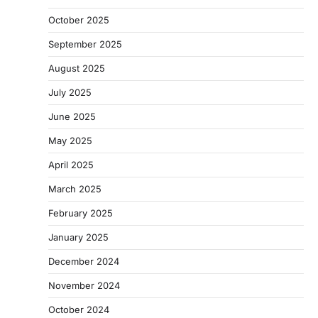
October 2025
September 2025
August 2025
July 2025
June 2025
May 2025
April 2025
March 2025
February 2025
January 2025
December 2024
November 2024
October 2024