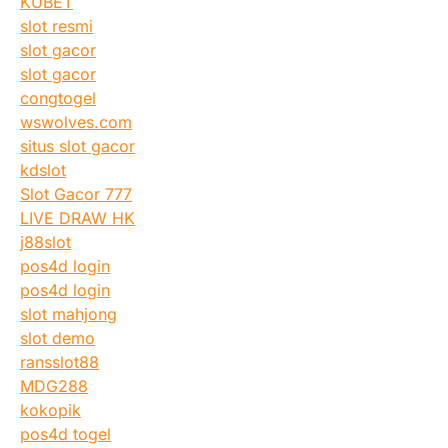
KUBET
slot resmi
slot gacor
slot gacor
congtogel
wswolves.com
situs slot gacor
kdslot
Slot Gacor 777
LIVE DRAW HK
j88slot
pos4d login
pos4d login
slot mahjong
slot demo
ransslot88
MDG288
kokopik
pos4d togel