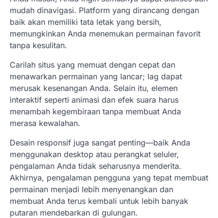
mudah dinavigasi. Platform yang dirancang dengan
baik akan memiliki tata letak yang bersih,
memungkinkan Anda menemukan permainan favorit
tanpa kesulitan.
Carilah situs yang memuat dengan cepat dan
menawarkan permainan yang lancar; lag dapat
merusak kesenangan Anda. Selain itu, elemen
interaktif seperti animasi dan efek suara harus
menambah kegembiraan tanpa membuat Anda
merasa kewalahan.
Desain responsif juga sangat penting—baik Anda
menggunakan desktop atau perangkat seluler,
pengalaman Anda tidak seharusnya menderita.
Akhirnya, pengalaman pengguna yang tepat membuat
permainan menjadi lebih menyenangkan dan
membuat Anda terus kembali untuk lebih banyak
putaran mendebarkan di gulungan.