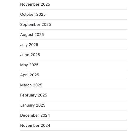
November 2025
October 2025
September 2025
August 2025
July 2025
June 2025
May 2025
April 2025
March 2025
February 2025
January 2025
December 2024
November 2024