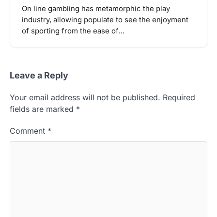
On line gambling has metamorphic the play
industry, allowing populate to see the enjoyment
of sporting from the ease of…
Leave a Reply
Your email address will not be published.
Required
fields are marked
*
Comment
*