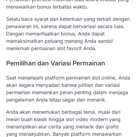
menawarkan bonus terbatas waktu.
Selalu baca syarat dan ketentuan yang terkait dengan
penawaran ini, karena dapat bervariasi secara luas.
Dengan memanfaatkan bonus, Anda dapat
memaksimalkan peluang menang Anda sambil
menikmati permainan slot favorit Anda.
Pemilihan dan Variasi Permainan
Saat menjelajahi platform permainan slot online, Anda
akan segera menyadari bahwa pilihan dan variasi
permainan memainkan peran penting dalam menjaga
pengalaman Anda tetap segar dan menarik.
Anda akan menemukan berbagai tema, mulai dari
mesin buah klasik hingga slot video modern yang
menampilkan alur cerita yang menarik dan grafis
yang menakjubkan. Banyak platform menawarkan