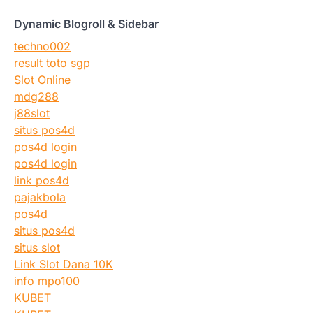
Dynamic Blogroll & Sidebar
techno002
result toto sgp
Slot Online
mdg288
j88slot
situs pos4d
pos4d login
pos4d login
link pos4d
pajakbola
pos4d
situs pos4d
situs slot
Link Slot Dana 10K
info mpo100
KUBET