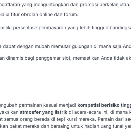
ndaftaran yang menguntungkan dan promosi berkelanjutan.
lui fitur obrolan online dan forum.
iliki persentase pembayaran yang lebih tinggi dibandingk
da dapat dengan mudah memutar gulungan di mana saja And
dan dinamis bagi penggemar slot, memastikan Anda tidak a
mengubah permainan kasual menjadi
kompetisi berisiko ting
nyaksikan
atmosfer yang listrik
di acara-acara ini, di mana
mua orang berada di tepi kursi mereka. Pemain dari seg
kan bakat mereka dan bersaing untuk hadiah uang tunai ya