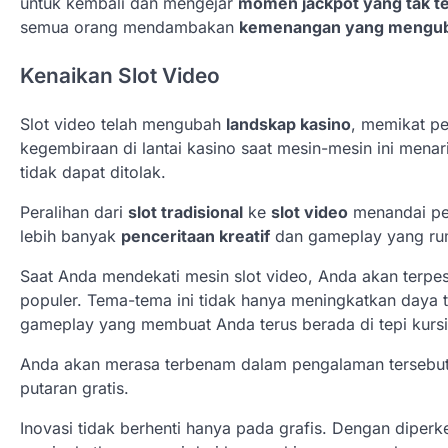
untuk kembali dan mengejar
momen jackpot yang tak t
semua orang mendambakan
kemenangan yang mengub
Kenaikan Slot Video
Slot video telah mengubah
landskap kasino
, memikat p
kegembiraan di lantai kasino saat mesin-mesin ini mena
tidak dapat ditolak.
Peralihan dari
slot tradisional
ke
slot video
menandai pe
lebih banyak
penceritaan kreatif
dan gameplay yang rum
Saat Anda mendekati mesin slot video, Anda akan terp
populer. Tema-tema ini tidak hanya meningkatkan daya t
gameplay yang membuat Anda terus berada di tepi kurs
Anda akan merasa terbenam dalam pengalaman tersebut
putaran gratis.
Inovasi tidak berhenti hanya pada grafis. Dengan diper