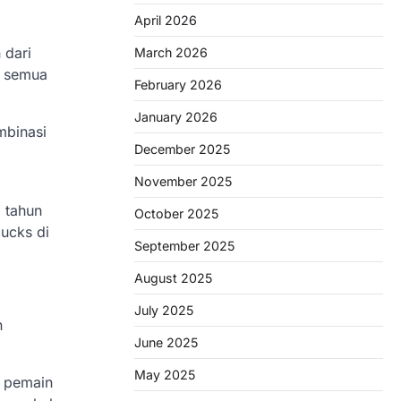
April 2026
 dari
March 2026
n semua
February 2026
January 2026
mbinasi
December 2025
November 2025
 tahun
October 2025
ucks di
September 2025
August 2025
July 2025
n
June 2025
May 2025
 pemain