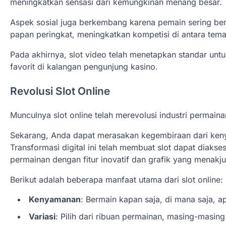
meningkatkan sensasi dari kemungkinan menang besar.
Aspek sosial juga berkembang karena pemain sering be
papan peringkat, meningkatkan kompetisi di antara tem
Pada akhirnya, slot video telah menetapkan standar un
favorit di kalangan pengunjung kasino.
Revolusi Slot Online
Munculnya slot online telah merevolusi industri permai
Sekarang, Anda dapat merasakan kegembiraan dari kenya
Transformasi digital ini telah membuat slot dapat diakse
permainan dengan fitur inovatif dan grafik yang menakj
Berikut adalah beberapa manfaat utama dari slot online:
Kenyamanan
: Bermain kapan saja, di mana saja, 
Variasi
: Pilih dari ribuan permainan, masing-masi