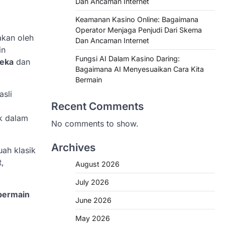
Dan Ancaman Internet
Keamanan Kasino Online: Bagaimana
Operator Menjaga Penjudi Dari Skema
akan oleh
Dan Ancaman Internet
in
Fungsi AI Dalam Kasino Daring:
reka
dan
Bagaimana AI Menyesuaikan Cara Kita
Bermain
asli
Recent Comments
k dalam
No comments to show.
Archives
ah klasik
t,
August 2026
July 2026
 bermain
June 2026
May 2026