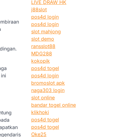
LIVE DRAW HK
j88slot
pos4d login
embiraan
pos4d login
a
slot mahjong
slot demo
ransslot88
dingan.
MDG288
kokopik
aga
pos4d togel
ini
pos4d login
bromoslot apk
naga303 login
slot online
bandar togel online
klikhoki
ntung
pos4d togel
pada
pos4d togel
dapatkan
Oke25
egendaris