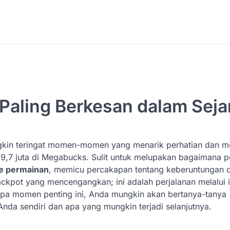
aling Berkesan dalam Seja
gkin teringat momen-momen yang menarik perhatian dan 
,7 juta di Megabucks. Sulit untuk melupakan bagaimana pe
e permainan
, memicu percakapan tentang keberuntungan 
ackpot yang mencengangkan; ini adalah perjalanan melalui i
rapa momen penting ini, Anda mungkin akan bertanya-tanya
a sendiri dan apa yang mungkin terjadi selanjutnya.