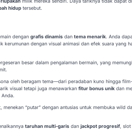
erlupakan
milik mereka sendiri. Daya tariknya tidak dapat d
ah hidup
tersebut.
emain dengan
grafis dinamis
dan
tema menarik
. Anda dapa
rik kerumunan dengan visual animasi dan efek suara yang h
rgeseran besar dalam pengalaman bermain, yang memung
it.
esona oleh beragam tema—dari peradaban kuno hingga film-
arik visual tetapi juga menawarkan
fitur bonus unik
dan me
i Anda.
, menekan “putar” dengan antusias untuk membuka wild d
kenalkannya
taruhan multi-garis
dan
jackpot progresif
, slo