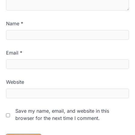
Name
*
Email
*
Website
Save my name, email, and website in this
browser for the next time I comment.