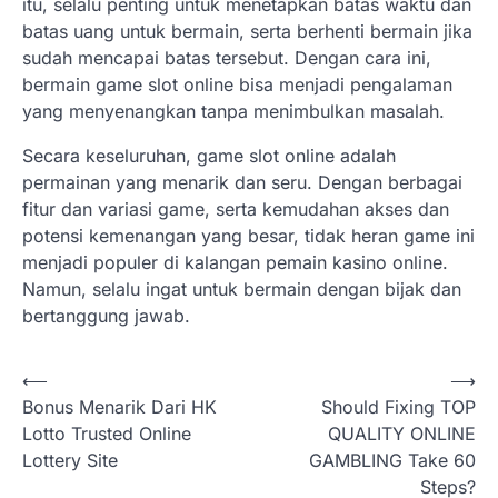
itu, selalu penting untuk menetapkan batas waktu dan
batas uang untuk bermain, serta berhenti bermain jika
sudah mencapai batas tersebut. Dengan cara ini,
bermain game slot online bisa menjadi pengalaman
yang menyenangkan tanpa menimbulkan masalah.
Secara keseluruhan, game slot online adalah
permainan yang menarik dan seru. Dengan berbagai
fitur dan variasi game, serta kemudahan akses dan
potensi kemenangan yang besar, tidak heran game ini
menjadi populer di kalangan pemain kasino online.
Namun, selalu ingat untuk bermain dengan bijak dan
bertanggung jawab.
Post
⟵
⟶
Bonus Menarik Dari HK
Should Fixing TOP
navigation
Lotto Trusted Online
QUALITY ONLINE
Lottery Site
GAMBLING Take 60
Steps?