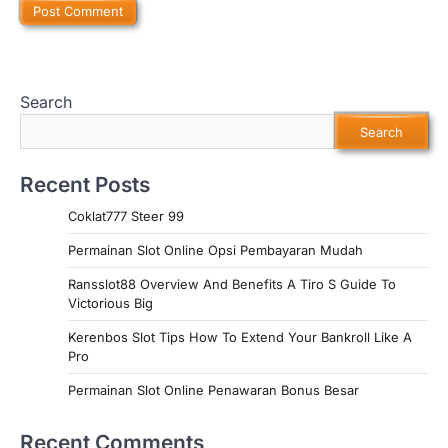
Search
Search
Recent Posts
Coklat777 Steer 99
Permainan Slot Online Opsi Pembayaran Mudah
Ransslot88 Overview And Benefits A Tiro S Guide To
Victorious Big
Kerenbos Slot Tips How To Extend Your Bankroll Like A
Pro
Permainan Slot Online Penawaran Bonus Besar
Recent Comments