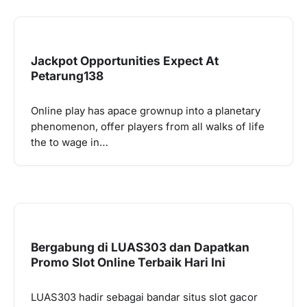
Jackpot Opportunities Expect At
Petarung138
Online play has apace grownup into a planetary
phenomenon, offer players from all walks of life
the to wage in…
Bergabung di LUAS303 dan Dapatkan
Promo Slot Online Terbaik Hari Ini
LUAS303 hadir sebagai bandar situs slot gacor