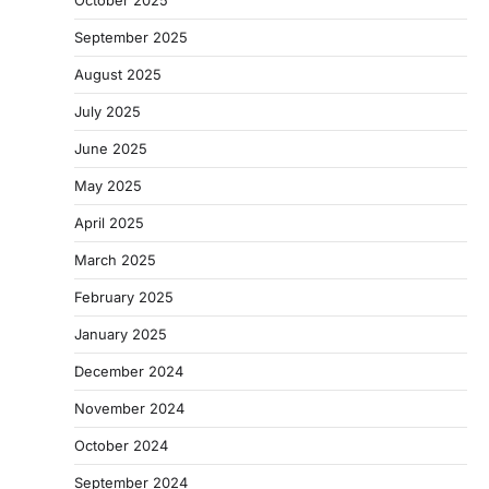
October 2025
September 2025
August 2025
July 2025
June 2025
May 2025
April 2025
March 2025
February 2025
January 2025
December 2024
November 2024
October 2024
September 2024