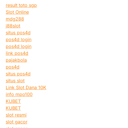
result toto sgp
Slot Online
mdg288
j88slot
situs pos4d
pos4d login
pos4d login
link pos4d
pajakbola
pos4d
situs pos4d
situs slot
Link Slot Dana 10K
info mpo100
KUBET
KUBET
slot resmi
slot gacor