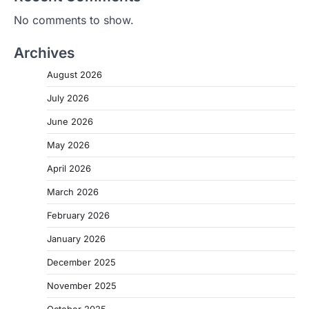
No comments to show.
Archives
August 2026
July 2026
June 2026
May 2026
April 2026
March 2026
February 2026
January 2026
December 2025
November 2025