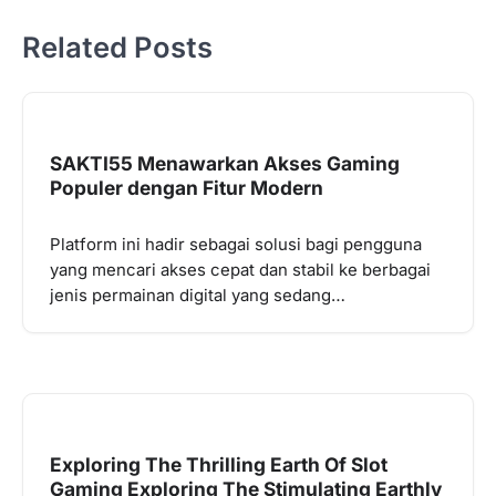
Related Posts
SAKTI55 Menawarkan Akses Gaming
Populer dengan Fitur Modern
Platform ini hadir sebagai solusi bagi pengguna
yang mencari akses cepat dan stabil ke berbagai
jenis permainan digital yang sedang…
Exploring The Thrilling Earth Of Slot
Gaming Exploring The Stimulating Earthly