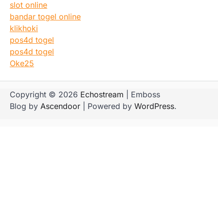
slot online
bandar togel online
klikhoki
pos4d togel
pos4d togel
Oke25
Copyright © 2026
Echostream
| Emboss
Blog by
Ascendoor
| Powered by
WordPress
.