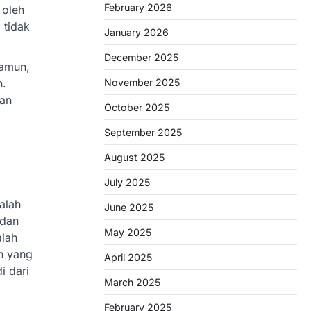
February 2026
 oleh
 tidak
January 2026
December 2025
Namun,
November 2025
h.
tan
October 2025
September 2025
August 2025
July 2025
alah
June 2025
 dan
May 2025
alah
n yang
April 2025
i dari
March 2025
February 2025