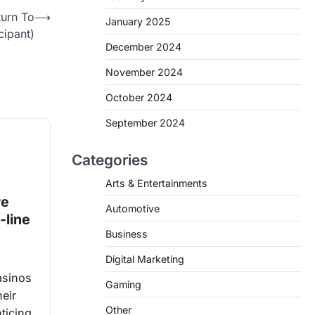
turn To
⟶
January 2025
cipant)
December 2024
November 2024
October 2024
September 2024
Categories
Arts & Entertainments
re
Automotive
-line
Business
Digital Marketing
asinos
Gaming
eir
Other
ticing