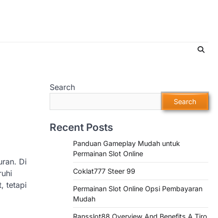
Search
Search
Recent Posts
Panduan Gameplay Mudah untuk
Permainan Slot Online
uran. Di
Coklat777 Steer 99
ruhi
 tetapi
Permainan Slot Online Opsi Pembayaran
Mudah
Ransslot88 Overview And Benefits A Tiro