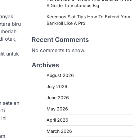
S Guide To Victorious Big
banyak
Kerenbos Slot Tips How To Extend Your
Bankroll Like A Pro
tara biru
 meriah
i otak,
Recent Comments
No comments to show.
it untuk
Archives
August 2026
July 2026
June 2026
 setelah
May 2026
rti
Ini
April 2026
March 2026
lam