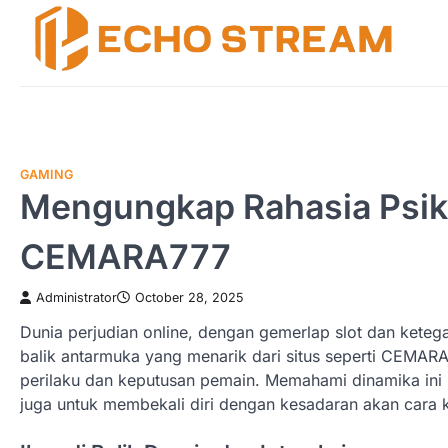
Skip
to
content
GAMING
Mengungkap Rahasia Psiko
CEMARA777
Administrator
October 28, 2025
Dunia perjudian online, dengan gemerlap slot dan ketegan
balik antarmuka yang menarik dari situs seperti CEMAR
perilaku dan keputusan pemain. Memahami dinamika ini 
juga untuk membekali diri dengan kesadaran akan cara ke