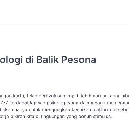
logi di Balik Pesona
gan kartu, telah berevolusi menjadi lebih dari sekadar hib
A777, terdapat lapisan psikologi yang dalam yang memenga
bukan hanya untuk mengungkap keunikan platform tersebut,
rja pikiran kita di lingkungan yang penuh stimulus.