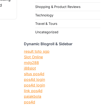
nd
Shopping & Product Reviews
Technology
Travel & Tours
Uncategorized
Dynamic Blogroll & Sidebar
result toto sgp
Slot Online
mdg288
j88slot
situs pos4d
pos4d login
pos4d login
link pos4d
pajakbola
pos4d