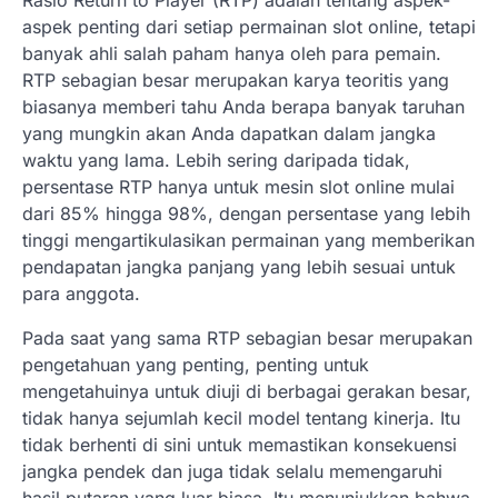
Rasio Return to Player (RTP) adalah tentang aspek-
aspek penting dari setiap permainan slot online, tetapi
banyak ahli salah paham hanya oleh para pemain.
RTP sebagian besar merupakan karya teoritis yang
biasanya memberi tahu Anda berapa banyak taruhan
yang mungkin akan Anda dapatkan dalam jangka
waktu yang lama. Lebih sering daripada tidak,
persentase RTP hanya untuk mesin slot online mulai
dari 85% hingga 98%, dengan persentase yang lebih
tinggi mengartikulasikan permainan yang memberikan
pendapatan jangka panjang yang lebih sesuai untuk
para anggota.
Pada saat yang sama RTP sebagian besar merupakan
pengetahuan yang penting, penting untuk
mengetahuinya untuk diuji di berbagai gerakan besar,
tidak hanya sejumlah kecil model tentang kinerja. Itu
tidak berhenti di sini untuk memastikan konsekuensi
jangka pendek dan juga tidak selalu memengaruhi