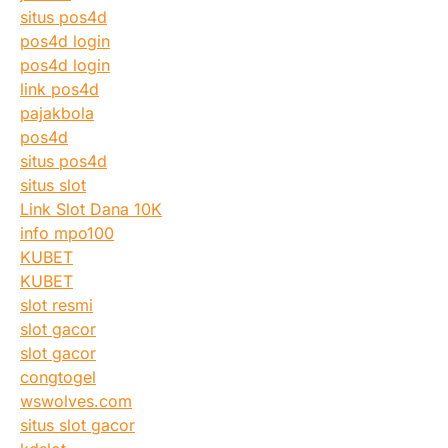
situs pos4d
pos4d login
pos4d login
link pos4d
pajakbola
pos4d
situs pos4d
situs slot
Link Slot Dana 10K
info mpo100
KUBET
KUBET
slot resmi
slot gacor
slot gacor
congtogel
wswolves.com
situs slot gacor