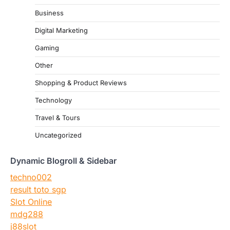
Business
Digital Marketing
Gaming
Other
Shopping & Product Reviews
Technology
Travel & Tours
Uncategorized
Dynamic Blogroll & Sidebar
techno002
result toto sgp
Slot Online
mdg288
j88slot