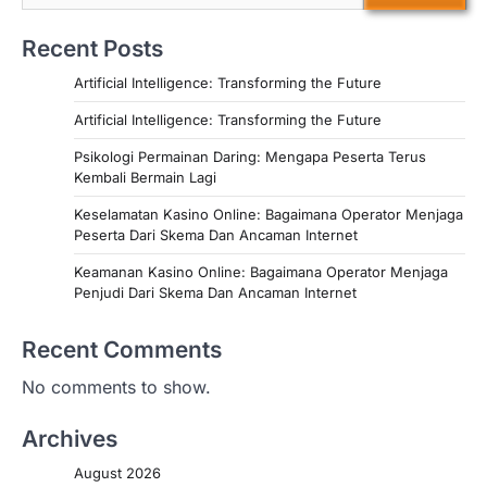
Recent Posts
Artificial Intelligence: Transforming the Future
Artificial Intelligence: Transforming the Future
Psikologi Permainan Daring: Mengapa Peserta Terus
Kembali Bermain Lagi
Keselamatan Kasino Online: Bagaimana Operator Menjaga
Peserta Dari Skema Dan Ancaman Internet
Keamanan Kasino Online: Bagaimana Operator Menjaga
Penjudi Dari Skema Dan Ancaman Internet
Recent Comments
No comments to show.
Archives
August 2026