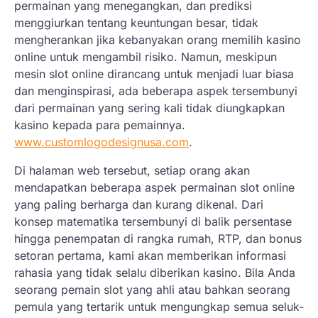
permainan yang menegangkan, dan prediksi
menggiurkan tentang keuntungan besar, tidak
mengherankan jika kebanyakan orang memilih kasino
online untuk mengambil risiko. Namun, meskipun
mesin slot online dirancang untuk menjadi luar biasa
dan menginspirasi, ada beberapa aspek tersembunyi
dari permainan yang sering kali tidak diungkapkan
kasino kepada para pemainnya.
www.customlogodesignusa.com
.
Di halaman web tersebut, setiap orang akan
mendapatkan beberapa aspek permainan slot online
yang paling berharga dan kurang dikenal. Dari
konsep matematika tersembunyi di balik persentase
hingga penempatan di rangka rumah, RTP, dan bonus
setoran pertama, kami akan memberikan informasi
rahasia yang tidak selalu diberikan kasino. Bila Anda
seorang pemain slot yang ahli atau bahkan seorang
pemula yang tertarik untuk mengungkap semua seluk-