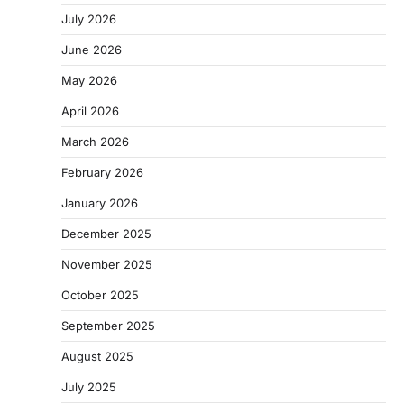
July 2026
June 2026
May 2026
April 2026
March 2026
February 2026
January 2026
December 2025
November 2025
October 2025
September 2025
August 2025
July 2025