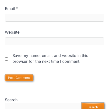
Email
*
Website
Save my name, email, and website in this
browser for the next time I comment.
Search
Search