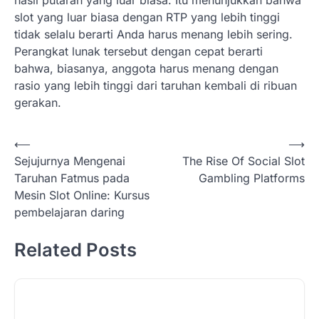
hasil putaran yang luar biasa. Itu menunjukkan bahwa
slot yang luar biasa dengan RTP yang lebih tinggi
tidak selalu berarti Anda harus menang lebih sering.
Perangkat lunak tersebut dengan cepat berarti
bahwa, biasanya, anggota harus menang dengan
rasio yang lebih tinggi dari taruhan kembali di ribuan
gerakan.
Post
⟵
⟶
Sejujurnya Mengenai
The Rise Of Social Slot
navigation
Taruhan Fatmus pada
Gambling Platforms
Mesin Slot Online: Kursus
pembelajaran daring
Related Posts