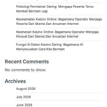
Psikologi Permainan Daring: Mengapa Peserta Terus
Kembali Bermain Lagi
Keselamatan Kasino Online: Bagaimana Operator Menjaga
Peserta Dari Skema Dan Ancaman Internet
Keamanan Kasino Online: Bagaimana Operator Menjaga
Penjudi Dari Skema Dan Ancaman Internet
Fungsi AI Dalam Kasino Daring: Bagaimana AI
Menyesuaikan Cara Kita Bermain
Recent Comments
No comments to show.
Archives
August 2026
July 2026
June 2026