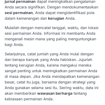
jurnal permainan
dapat meningkatkan pengalaman
Anda secara signifikan. Dengan mendokumentasikan
sesi permainan
, Anda dapat mengidentifikasi pola
dalam kemenangan dan
kerugian
Anda.
Mulailah dengan mencatat tanggal, waktu, dan lokasi
sesi permainan Anda. Informasi ini membantu Anda
mengenali mesin mana yang paling menguntungkan
bagi Anda.
Selanjutnya, catat jumlah yang Anda mulai dengan
dan berapa banyak yang Anda habiskan. Jujurlah
tentang kerugian Anda, karena mengakui mereka
sangat penting untuk meningkatkan permainan Anda
di masa depan. Jika Anda mendapatkan kemenangan
besar, catat itu juga, bersama dengan strategi yang
Anda gunakan selama sesi itu. Seiring waktu, data ini
akan memberikan
wawasan berharga
tentang
kebiasaan permainan Anda.