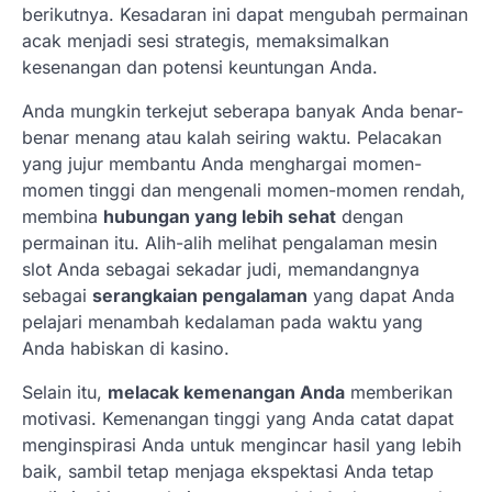
berikutnya. Kesadaran ini dapat mengubah permainan
acak menjadi sesi strategis, memaksimalkan
kesenangan dan potensi keuntungan Anda.
Anda mungkin terkejut seberapa banyak Anda benar-
benar menang atau kalah seiring waktu. Pelacakan
yang jujur membantu Anda menghargai momen-
momen tinggi dan mengenali momen-momen rendah,
membina
hubungan yang lebih sehat
dengan
permainan itu. Alih-alih melihat pengalaman mesin
slot Anda sebagai sekadar judi, memandangnya
sebagai
serangkaian pengalaman
yang dapat Anda
pelajari menambah kedalaman pada waktu yang
Anda habiskan di kasino.
Selain itu,
melacak kemenangan Anda
memberikan
motivasi. Kemenangan tinggi yang Anda catat dapat
menginspirasi Anda untuk mengincar hasil yang lebih
baik, sambil tetap menjaga ekspektasi Anda tetap