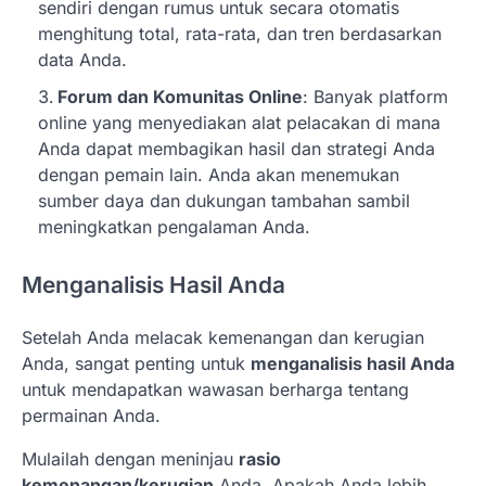
sendiri dengan rumus untuk secara otomatis
menghitung total, rata-rata, dan tren berdasarkan
data Anda.
Forum dan Komunitas Online
: Banyak platform
online yang menyediakan alat pelacakan di mana
Anda dapat membagikan hasil dan strategi Anda
dengan pemain lain. Anda akan menemukan
sumber daya dan dukungan tambahan sambil
meningkatkan pengalaman Anda.
Menganalisis Hasil Anda
Setelah Anda melacak kemenangan dan kerugian
Anda, sangat penting untuk
menganalisis hasil Anda
untuk mendapatkan wawasan berharga tentang
permainan Anda.
Mulailah dengan meninjau
rasio
kemenangan/kerugian
Anda. Apakah Anda lebih