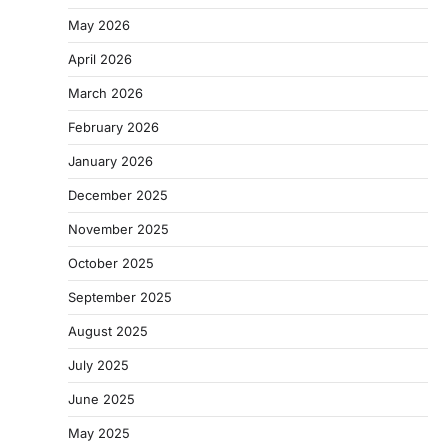
May 2026
April 2026
March 2026
February 2026
January 2026
December 2025
November 2025
October 2025
September 2025
August 2025
July 2025
June 2025
May 2025