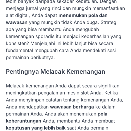
lebih banyak daripada sekadar kebetulan. Dengan
menjaga jurnal yang rinci dan mungkin memanfaatkan
alat digital, Anda dapat
menemukan pola dan
wawasan
yang mungkin tidak Anda duga. Strategi
apa yang bisa membantu Anda mengubah
kemenangan sporadis itu menjadi keberhasilan yang
konsisten? Menjelajahi ini lebih lanjut bisa secara
fundamental mengubah cara Anda mendekati sesi
permainan berikutnya.
Pentingnya Melacak Kemenangan
Melacak kemenangan Anda dapat secara signifikan
meningkatkan pengalaman mesin slot Anda. Ketika
Anda menyimpan catatan tentang kemenangan Anda,
Anda mendapatkan
wawasan berharga
ke dalam
permainan Anda. Anda akan menemukan
pola
keberuntungan
Anda, membantu Anda membuat
keputusan yang lebih baik
saat Anda bermain