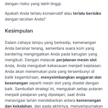
dengan risiko yang lebih tinggi.
Apakah Anda terlalu konservatif atau
terlalu berisiko
dengan taruhan Anda?
Kesimpulan
Dalam cahaya lampu yang berkedip, kemenangan
Anda bersinar terang, sementara suara koin yang
berdering mengingatkan Anda pada kerugian yang
mengikuti. Dengan melacak
perjalanan mesin slot
Anda, Anda mengubah kekacauan menjadi kejelasan.
Anda akan menemukan pola yang tersembunyi di
balik kegembiraan,
menyeimbangkan anggaran dan
kesenangan
seperti mesin slot yang disetel dengan
baik. Sambutlah strategi ini, mengubah setiap putaran
menjadi pelajaran yang dipelajari, saat Anda
menavigasi tarian mendebarkan antara
kemenangan
dan kekalahan
, dan pada akhirnya, menyempurnakan