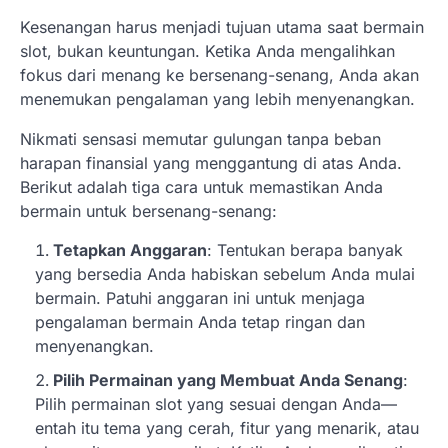
Kesenangan harus menjadi tujuan utama saat bermain
slot, bukan keuntungan. Ketika Anda mengalihkan
fokus dari menang ke bersenang-senang, Anda akan
menemukan pengalaman yang lebih menyenangkan.
Nikmati sensasi memutar gulungan tanpa beban
harapan finansial yang menggantung di atas Anda.
Berikut adalah tiga cara untuk memastikan Anda
bermain untuk bersenang-senang:
Tetapkan Anggaran
: Tentukan berapa banyak
yang bersedia Anda habiskan sebelum Anda mulai
bermain. Patuhi anggaran ini untuk menjaga
pengalaman bermain Anda tetap ringan dan
menyenangkan.
Pilih Permainan yang Membuat Anda Senang
:
Pilih permainan slot yang sesuai dengan Anda—
entah itu tema yang cerah, fitur yang menarik, atau