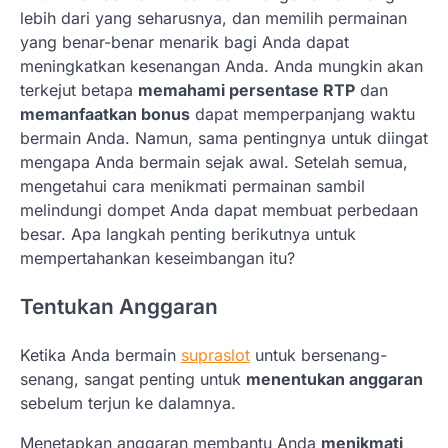
lebih dari yang seharusnya, dan memilih permainan
yang benar-benar menarik bagi Anda dapat
meningkatkan kesenangan Anda. Anda mungkin akan
terkejut betapa
memahami persentase RTP
dan
memanfaatkan bonus
dapat memperpanjang waktu
bermain Anda. Namun, sama pentingnya untuk diingat
mengapa Anda bermain sejak awal. Setelah semua,
mengetahui cara menikmati permainan sambil
melindungi dompet Anda dapat membuat perbedaan
besar. Apa langkah penting berikutnya untuk
mempertahankan keseimbangan itu?
Tentukan Anggaran
Ketika Anda bermain
supraslot
untuk bersenang-
senang, sangat penting untuk
menentukan anggaran
sebelum terjun ke dalamnya.
Menetapkan anggaran membantu Anda
menikmati