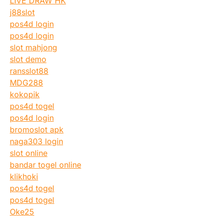
LIVE DRAW HK
j88slot
pos4d login
pos4d login
slot mahjong
slot demo
ransslot88
MDG288
kokopik
pos4d togel
pos4d login
bromoslot apk
naga303 login
slot online
bandar togel online
klikhoki
pos4d togel
pos4d togel
Oke25