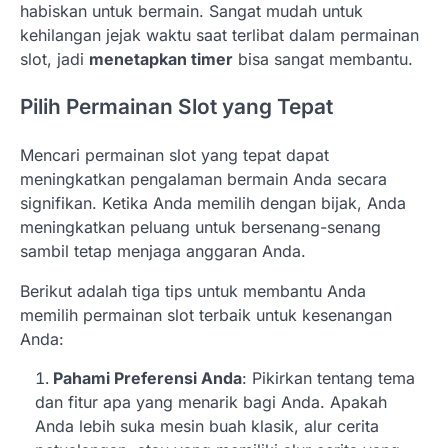
habiskan untuk bermain. Sangat mudah untuk
kehilangan jejak waktu saat terlibat dalam permainan
slot, jadi
menetapkan timer
bisa sangat membantu.
Pilih Permainan Slot yang Tepat
Mencari permainan slot yang tepat dapat
meningkatkan pengalaman bermain Anda secara
signifikan. Ketika Anda memilih dengan bijak, Anda
meningkatkan peluang untuk bersenang-senang
sambil tetap menjaga anggaran Anda.
Berikut adalah tiga tips untuk membantu Anda
memilih permainan slot terbaik untuk kesenangan
Anda:
Pahami Preferensi Anda
: Pikirkan tentang tema
dan fitur apa yang menarik bagi Anda. Apakah
Anda lebih suka mesin buah klasik, alur cerita