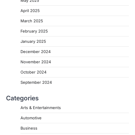
May 2025
April 2025
March 2025
February 2025
January 2025
December 2024
November 2024
October 2024
September 2024
Categories
Arts & Entertainments
Automotive
Business