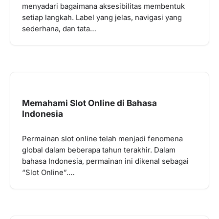
menyadari bagaimana aksesibilitas membentuk
setiap langkah. Label yang jelas, navigasi yang
sederhana, dan tata…
Memahami Slot Online di Bahasa
Indonesia
Permainan slot online telah menjadi fenomena
global dalam beberapa tahun terakhir. Dalam
bahasa Indonesia, permainan ini dikenal sebagai
“Slot Online”.…