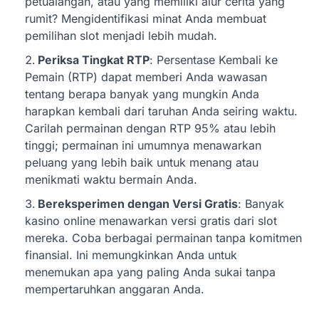
petualangan, atau yang memiliki alur cerita yang
rumit? Mengidentifikasi minat Anda membuat
pemilihan slot menjadi lebih mudah.
Periksa Tingkat RTP
: Persentase Kembali ke
Pemain (RTP) dapat memberi Anda wawasan
tentang berapa banyak yang mungkin Anda
harapkan kembali dari taruhan Anda seiring waktu.
Carilah permainan dengan RTP 95% atau lebih
tinggi; permainan ini umumnya menawarkan
peluang yang lebih baik untuk menang atau
menikmati waktu bermain Anda.
Bereksperimen dengan Versi Gratis
: Banyak
kasino online menawarkan versi gratis dari slot
mereka. Coba berbagai permainan tanpa komitmen
finansial. Ini memungkinkan Anda untuk
menemukan apa yang paling Anda sukai tanpa
mempertaruhkan anggaran Anda.