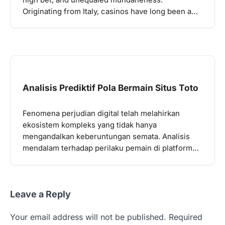
Originating from Italy, casinos have long been a…
Analisis Prediktif Pola Bermain Situs Toto
Fenomena perjudian digital telah melahirkan
ekosistem kompleks yang tidak hanya
mengandalkan keberuntungan semata. Analisis
mendalam terhadap perilaku pemain di platform…
Leave a Reply
Your email address will not be published.
Required