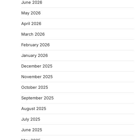
June 2026
May 2026
April 2026
March 2026
February 2026
January 2026
December 2025
November 2025
October 2025
September 2025
August 2025
July 2025
June 2025