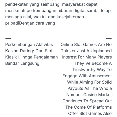
pendekatan yang seimbang, masyarakat dapat
menikmati perkembangan hiburan digital sambil tetap
menjaga nilai, waktu, dan kesejahteraan
pribadiDengan cara yang
Post
⟵
⟶
Perkembangan Aktivitas
Online Slot Games Are No
navigation
Kasino Daring: Dari Slot
Thirster Just A Unplanned
Klasik Hingga Pengalaman
Interest For Many Players
Bandar Langsung
They Ve Become A
Trustworthy Way To
Engage With Amusement
While Aiming For Solid
Payouts As The Whole
Number Casino Market
Continues To Spread Out
The Come Of Platforms
Offer Slot Games Also