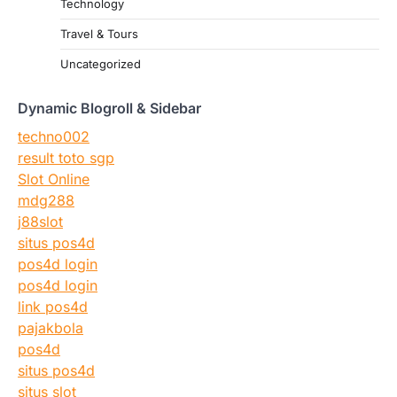
Technology
Travel & Tours
Uncategorized
Dynamic Blogroll & Sidebar
techno002
result toto sgp
Slot Online
mdg288
j88slot
situs pos4d
pos4d login
pos4d login
link pos4d
pajakbola
pos4d
situs pos4d
situs slot