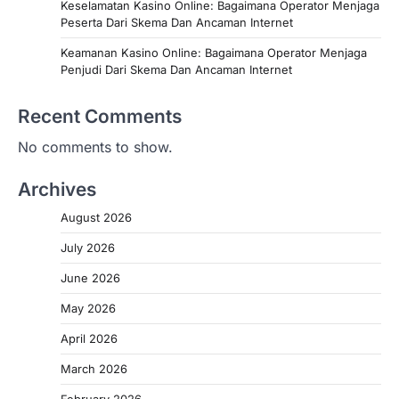
Keselamatan Kasino Online: Bagaimana Operator Menjaga
Peserta Dari Skema Dan Ancaman Internet
Keamanan Kasino Online: Bagaimana Operator Menjaga
Penjudi Dari Skema Dan Ancaman Internet
Recent Comments
No comments to show.
Archives
August 2026
July 2026
June 2026
May 2026
April 2026
March 2026