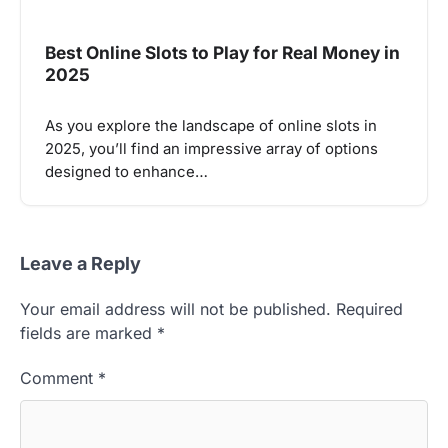
Best Online Slots to Play for Real Money in
2025
As you explore the landscape of online slots in
2025, you’ll find an impressive array of options
designed to enhance…
Leave a Reply
Your email address will not be published.
Required
fields are marked
*
Comment
*