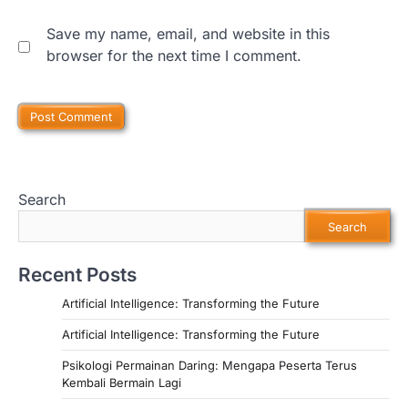
Save my name, email, and website in this
browser for the next time I comment.
Search
Search
Recent Posts
Artificial Intelligence: Transforming the Future
Artificial Intelligence: Transforming the Future
Psikologi Permainan Daring: Mengapa Peserta Terus
Kembali Bermain Lagi