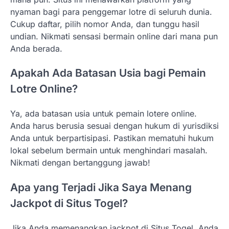
nyaman bagi para penggemar lotre di seluruh dunia.
Cukup daftar, pilih nomor Anda, dan tunggu hasil
undian. Nikmati sensasi bermain online dari mana pun
Anda berada.
Apakah Ada Batasan Usia bagi Pemain
Lotre Online?
Ya, ada batasan usia untuk pemain lotere online.
Anda harus berusia sesuai dengan hukum di yurisdiksi
Anda untuk berpartisipasi. Pastikan mematuhi hukum
lokal sebelum bermain untuk menghindari masalah.
Nikmati dengan bertanggung jawab!
Apa yang Terjadi Jika Saya Menang
Jackpot di Situs Togel?
Jika Anda memenangkan jackpot di Situs Togel, Anda