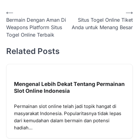
Post
⟵
⟶
Bermain Dengan Aman Di
Situs Togel Online Tiket
navigation
Weapons Platform Situs
Anda untuk Menang Besar
Togel Online Terbaik
Related Posts
Mengenal Lebih Dekat Tentang Permainan
Slot Online Indonesia
Permainan slot online telah jadi topik hangat di
masyarakat Indonesia. Popularitasnya tidak lepas
dari kemudahan dalam bermain dan potensi
hadiah…