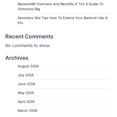
Ransslot88 Overview And Benefits A Tiro S Guide To
Victorious Big
Kerenbos Slot Tips How To Extend Your Bankroll Like A
Pro
Recent Comments
No comments to show.
Archives
August 2026
July 2026
June 2026
May 2026
April 2026
March 2026