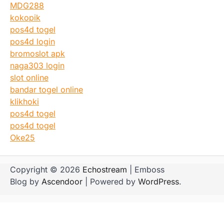
MDG288
kokopik
pos4d togel
pos4d login
bromoslot apk
naga303 login
slot online
bandar togel online
klikhoki
pos4d togel
pos4d togel
Oke25
Copyright © 2026
Echostream
| Emboss
Blog by
Ascendoor
| Powered by
WordPress
.