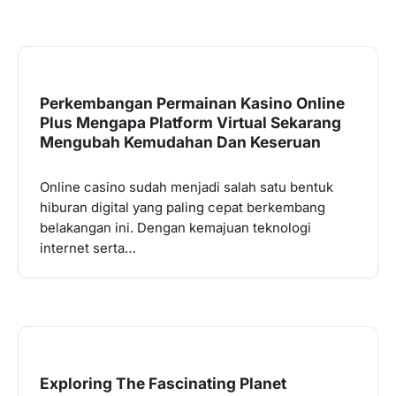
Perkembangan Permainan Kasino Online
Plus Mengapa Platform Virtual Sekarang
Mengubah Kemudahan Dan Keseruan
Online casino sudah menjadi salah satu bentuk
hiburan digital yang paling cepat berkembang
belakangan ini. Dengan kemajuan teknologi
internet serta…
Exploring The Fascinating Planet