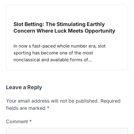
Slot Betting: The Stimulating Earthly
Concern Where Luck Meets Opportunity
In now s fast-paced whole number era, slot
sporting has become one of the most
nonclassical and available forms of…
Leave a Reply
Your email address will not be published.
Required
fields are marked
*
Comment
*