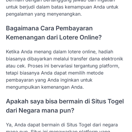
untuk berjudi dalam batas kemampuan Anda untuk
pengalaman yang menyenangkan.
Bagaimana Cara Pembayaran
Kemenangan dari Lotere Online?
Ketika Anda menang dalam lotere online, hadiah
biasanya dibayarkan melalui transfer dana elektronik
atau cek. Proses ini bervariasi tergantung platform,
tetapi biasanya Anda dapat memilih metode
pembayaran yang Anda inginkan untuk
mengumpulkan kemenangan Anda.
Apakah saya bisa bermain di Situs Togel
dari Negara mana pun?
Ya, Anda dapat bermain di Situs Togel dari negara
mana pun. Situs ini menawarkan platform yang