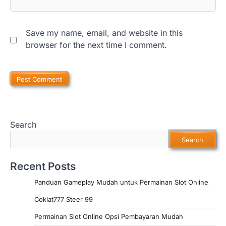
Save my name, email, and website in this
browser for the next time I comment.
Search
Search
Recent Posts
Panduan Gameplay Mudah untuk Permainan Slot Online
Coklat777 Steer 99
Permainan Slot Online Opsi Pembayaran Mudah