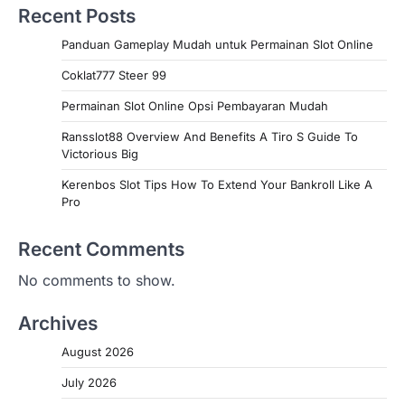
Recent Posts
Panduan Gameplay Mudah untuk Permainan Slot Online
Coklat777 Steer 99
Permainan Slot Online Opsi Pembayaran Mudah
Ransslot88 Overview And Benefits A Tiro S Guide To
Victorious Big
Kerenbos Slot Tips How To Extend Your Bankroll Like A
Pro
Recent Comments
No comments to show.
Archives
August 2026
July 2026