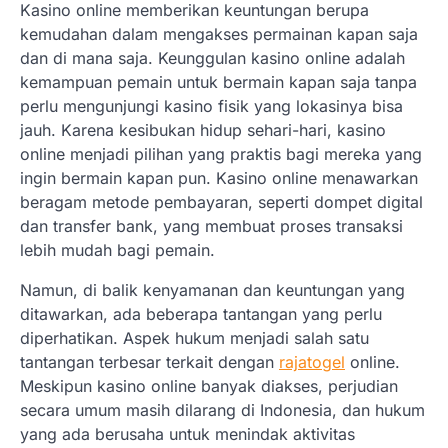
Kasino online memberikan keuntungan berupa
kemudahan dalam mengakses permainan kapan saja
dan di mana saja. Keunggulan kasino online adalah
kemampuan pemain untuk bermain kapan saja tanpa
perlu mengunjungi kasino fisik yang lokasinya bisa
jauh. Karena kesibukan hidup sehari-hari, kasino
online menjadi pilihan yang praktis bagi mereka yang
ingin bermain kapan pun. Kasino online menawarkan
beragam metode pembayaran, seperti dompet digital
dan transfer bank, yang membuat proses transaksi
lebih mudah bagi pemain.
Namun, di balik kenyamanan dan keuntungan yang
ditawarkan, ada beberapa tantangan yang perlu
diperhatikan. Aspek hukum menjadi salah satu
tantangan terbesar terkait dengan
rajatogel
online.
Meskipun kasino online banyak diakses, perjudian
secara umum masih dilarang di Indonesia, dan hukum
yang ada berusaha untuk menindak aktivitas