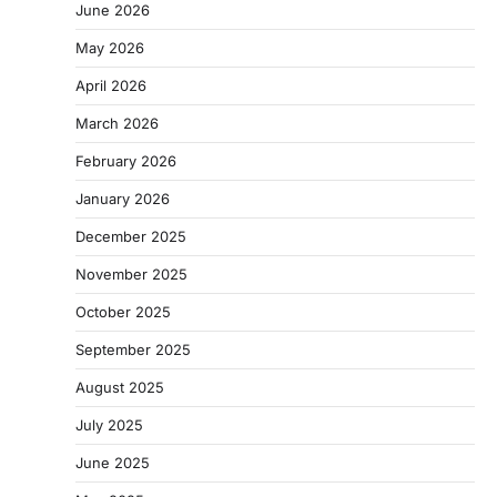
June 2026
May 2026
April 2026
March 2026
February 2026
January 2026
December 2025
November 2025
October 2025
September 2025
August 2025
July 2025
June 2025