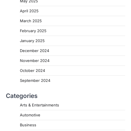
May 2025
April 2025
March 2025
February 2025
January 2025
December 2024
November 2024
October 2024
September 2024
Categories
Arts & Entertainments
Automotive
Business