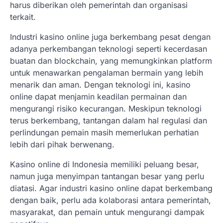
harus diberikan oleh pemerintah dan organisasi
terkait.
Industri kasino online juga berkembang pesat dengan
adanya perkembangan teknologi seperti kecerdasan
buatan dan blockchain, yang memungkinkan platform
untuk menawarkan pengalaman bermain yang lebih
menarik dan aman. Dengan teknologi ini, kasino
online dapat menjamin keadilan permainan dan
mengurangi risiko kecurangan. Meskipun teknologi
terus berkembang, tantangan dalam hal regulasi dan
perlindungan pemain masih memerlukan perhatian
lebih dari pihak berwenang.
Kasino online di Indonesia memiliki peluang besar,
namun juga menyimpan tantangan besar yang perlu
diatasi. Agar industri kasino online dapat berkembang
dengan baik, perlu ada kolaborasi antara pemerintah,
masyarakat, dan pemain untuk mengurangi dampak