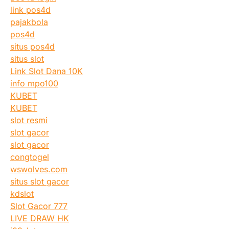
link pos4d
pajakbola
pos4d
situs pos4d
situs slot
Link Slot Dana 10K
info mpo100
KUBET
KUBET
slot resmi
slot gacor
slot gacor
congtogel
wswolves.com
situs slot gacor
kdslot
Slot Gacor 777
LIVE DRAW HK