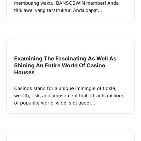
membuang waktu, BANSOSWIN memberi Anda
titik awal yang terstruktur. Anda dapat…
Examining The Fascinating As Well As
Shining An Entire World Of Casino
Houses
Casinos stand for a unique immingle of tickle,
wealth, risk, and amusement that attracts millions
of populate world-wide. slot gacor…