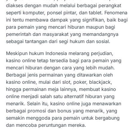
diakses dengan mudah melalui berbagai perangkat
seperti komputer, ponsel pintar, dan tablet. Fenomena
ini tentu membawa dampak yang signifikan, baik bagi
para pemain yang mencari hiburan maupun bagi
pemerintah dan masyarakat yang memandangnya
sebagai tantangan dari segi hukum dan sosial.
Meskipun hukum Indonesia melarang perjudian,
kasino online tetap tersedia bagi para pemain yang
mencari hiburan dengan cara yang lebih mudah.
Berbagai jenis permainan yang ditawarkan oleh
kasino online, mulai dari slot, poker, blackjack,
hingga permainan meja lainnya, membuat kasino
online menjadi salah satu alternatif hiburan yang
menarik. Selain itu, kasino online juga menawarkan
berbagai promosi dan bonus yang menarik, yang
semakin menggoda para pemain untuk bergabung
dan mencoba peruntungan mereka.