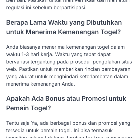
regulasi ini sebelum berpartisipasi.
Berapa Lama Waktu yang Dibutuhkan
untuk Menerima Kemenangan Togel?
Anda biasanya menerima kemenangan togel dalam
waktu 1-3 hari kerja. Waktu yang tepat dapat
bervariasi tergantung pada prosedur pengolahan situs
web. Pastikan untuk memberikan rincian pembayaran
yang akurat untuk menghindari keterlambatan dalam
menerima kemenangan Anda.
Apakah Ada Bonus atau Promosi untuk
Pemain Togel?
Tentu saja Ya, ada berbagai bonus dan promosi yang
tersedia untuk pemain togel. Ini bisa termasuk
incentive selamat datang, taruhan for free, penawaran