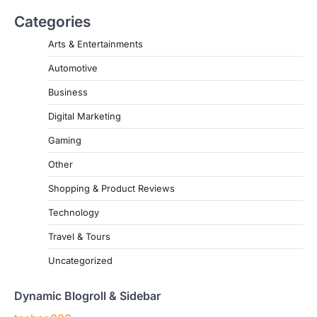
Categories
Arts & Entertainments
Automotive
Business
Digital Marketing
Gaming
Other
Shopping & Product Reviews
Technology
Travel & Tours
Uncategorized
Dynamic Blogroll & Sidebar