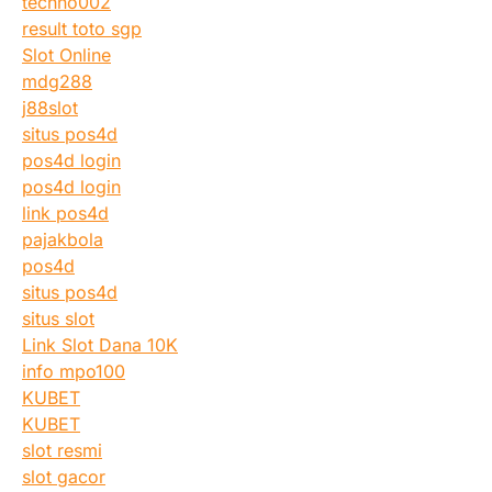
techno002
result toto sgp
Slot Online
mdg288
j88slot
situs pos4d
pos4d login
pos4d login
link pos4d
pajakbola
pos4d
situs pos4d
situs slot
Link Slot Dana 10K
info mpo100
KUBET
KUBET
slot resmi
slot gacor