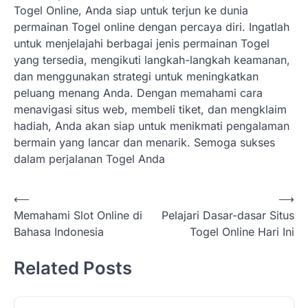
Togel Online, Anda siap untuk terjun ke dunia
permainan Togel online dengan percaya diri. Ingatlah
untuk menjelajahi berbagai jenis permainan Togel
yang tersedia, mengikuti langkah-langkah keamanan,
dan menggunakan strategi untuk meningkatkan
peluang menang Anda. Dengan memahami cara
menavigasi situs web, membeli tiket, dan mengklaim
hadiah, Anda akan siap untuk menikmati pengalaman
bermain yang lancar dan menarik. Semoga sukses
dalam perjalanan Togel Anda
Post
⟵
⟶
Memahami Slot Online di
Pelajari Dasar-dasar Situs
navigation
Bahasa Indonesia
Togel Online Hari Ini
Related Posts