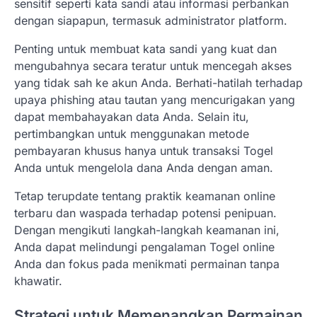
sensitif seperti kata sandi atau informasi perbankan
dengan siapapun, termasuk administrator platform.
Penting untuk membuat kata sandi yang kuat dan
mengubahnya secara teratur untuk mencegah akses
yang tidak sah ke akun Anda. Berhati-hatilah terhadap
upaya phishing atau tautan yang mencurigakan yang
dapat membahayakan data Anda. Selain itu,
pertimbangkan untuk menggunakan metode
pembayaran khusus hanya untuk transaksi Togel
Anda untuk mengelola dana Anda dengan aman.
Tetap terupdate tentang praktik keamanan online
terbaru dan waspada terhadap potensi penipuan.
Dengan mengikuti langkah-langkah keamanan ini,
Anda dapat melindungi pengalaman Togel online
Anda dan fokus pada menikmati permainan tanpa
khawatir.
Strategi untuk Memenangkan Permainan