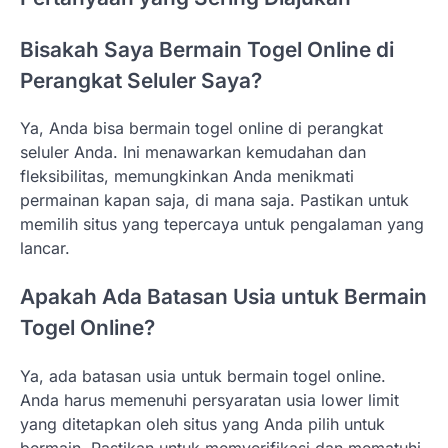
Bisakah Saya Bermain Togel Online di
Perangkat Seluler Saya?
Ya, Anda bisa bermain togel online di perangkat
seluler Anda. Ini menawarkan kemudahan dan
fleksibilitas, memungkinkan Anda menikmati
permainan kapan saja, di mana saja. Pastikan untuk
memilih situs yang tepercaya untuk pengalaman yang
lancar.
Apakah Ada Batasan Usia untuk Bermain
Togel Online?
Ya, ada batasan usia untuk bermain togel online.
Anda harus memenuhi persyaratan usia lower limit
yang ditetapkan oleh situs yang Anda pilih untuk
bermain. Pastikan untuk memverifikasi dan mematuhi