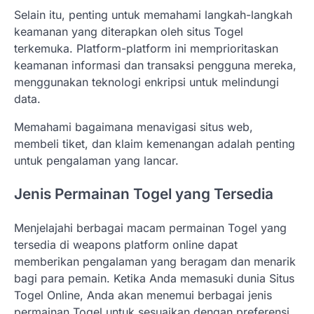
Selain itu, penting untuk memahami langkah-langkah
keamanan yang diterapkan oleh situs Togel
terkemuka. Platform-platform ini memprioritaskan
keamanan informasi dan transaksi pengguna mereka,
menggunakan teknologi enkripsi untuk melindungi
data.
Memahami bagaimana menavigasi situs web,
membeli tiket, dan klaim kemenangan adalah penting
untuk pengalaman yang lancar.
Jenis Permainan Togel yang Tersedia
Menjelajahi berbagai macam permainan Togel yang
tersedia di weapons platform online dapat
memberikan pengalaman yang beragam dan menarik
bagi para pemain. Ketika Anda memasuki dunia Situs
Togel Online, Anda akan menemui berbagai jenis
permainan Togel untuk sesuaikan dengan preferensi