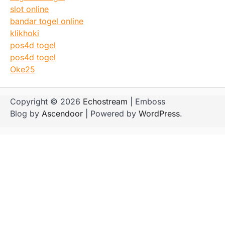
slot online
bandar togel online
klikhoki
pos4d togel
pos4d togel
Oke25
Copyright © 2026
Echostream
| Emboss
Blog by
Ascendoor
| Powered by
WordPress
.