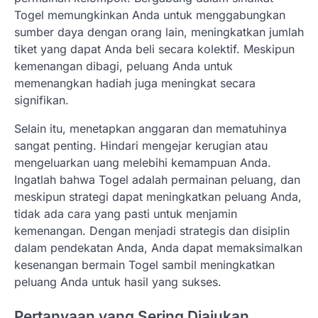
Togel memungkinkan Anda untuk menggabungkan
sumber daya dengan orang lain, meningkatkan jumlah
tiket yang dapat Anda beli secara kolektif. Meskipun
kemenangan dibagi, peluang Anda untuk
memenangkan hadiah juga meningkat secara
signifikan.
Selain itu, menetapkan anggaran dan mematuhinya
sangat penting. Hindari mengejar kerugian atau
mengeluarkan uang melebihi kemampuan Anda.
Ingatlah bahwa Togel adalah permainan peluang, dan
meskipun strategi dapat meningkatkan peluang Anda,
tidak ada cara yang pasti untuk menjamin
kemenangan. Dengan menjadi strategis dan disiplin
dalam pendekatan Anda, Anda dapat memaksimalkan
kesenangan bermain Togel sambil meningkatkan
peluang Anda untuk hasil yang sukses.
Pertanyaan yang Sering Diajukan