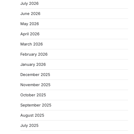
July 2026
June 2026
May 2026
April 2026
March 2026
February 2026
January 2026
December 2025
November 2025
October 2025
September 2025
August 2025
July 2025