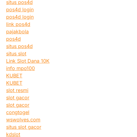
situs pos4d
pos4d login
pos4d login
link pos4d
pajakbola
pos4d
situs pos4d
situs slot
Link Slot Dana 10K
info mpo100
KUBET
KUBET
slot resmi
slot gacor
slot gacor
congtogel
wswolves.com
situs slot gacor
kdslot