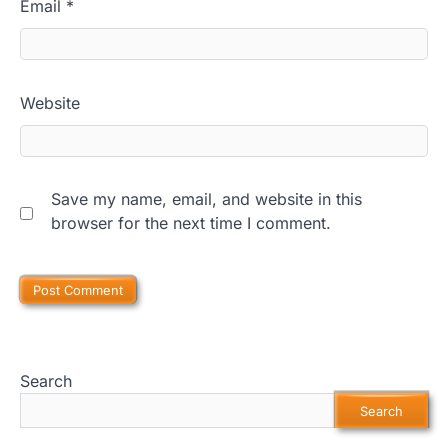
Email
*
Website
Save my name, email, and website in this
browser for the next time I comment.
Search
Search