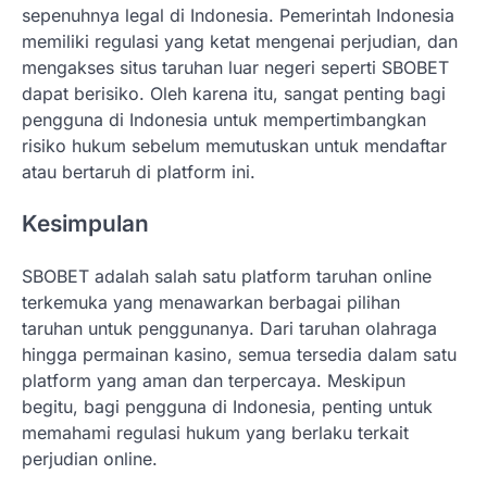
sepenuhnya legal di Indonesia. Pemerintah Indonesia
memiliki regulasi yang ketat mengenai perjudian, dan
mengakses situs taruhan luar negeri seperti SBOBET
dapat berisiko. Oleh karena itu, sangat penting bagi
pengguna di Indonesia untuk mempertimbangkan
risiko hukum sebelum memutuskan untuk mendaftar
atau bertaruh di platform ini.
Kesimpulan
SBOBET adalah salah satu platform taruhan online
terkemuka yang menawarkan berbagai pilihan
taruhan untuk penggunanya. Dari taruhan olahraga
hingga permainan kasino, semua tersedia dalam satu
platform yang aman dan terpercaya. Meskipun
begitu, bagi pengguna di Indonesia, penting untuk
memahami regulasi hukum yang berlaku terkait
perjudian online.