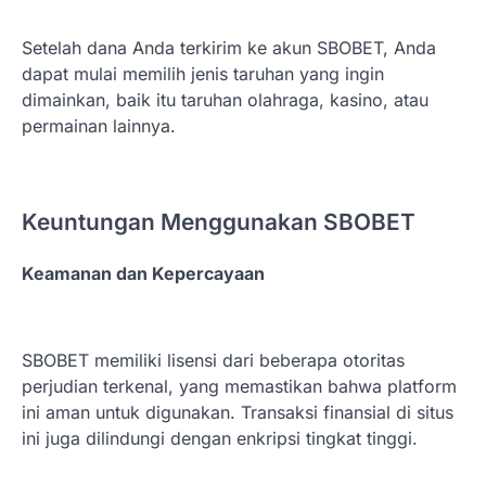
Setelah dana Anda terkirim ke akun SBOBET, Anda
dapat mulai memilih jenis taruhan yang ingin
dimainkan, baik itu taruhan olahraga, kasino, atau
permainan lainnya.
Keuntungan Menggunakan SBOBET
Keamanan dan Kepercayaan
SBOBET memiliki lisensi dari beberapa otoritas
perjudian terkenal, yang memastikan bahwa platform
ini aman untuk digunakan. Transaksi finansial di situs
ini juga dilindungi dengan enkripsi tingkat tinggi.