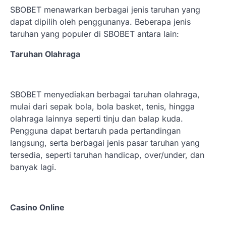
SBOBET menawarkan berbagai jenis taruhan yang
dapat dipilih oleh penggunanya. Beberapa jenis
taruhan yang populer di SBOBET antara lain:
Taruhan Olahraga
SBOBET menyediakan berbagai taruhan olahraga,
mulai dari sepak bola, bola basket, tenis, hingga
olahraga lainnya seperti tinju dan balap kuda.
Pengguna dapat bertaruh pada pertandingan
langsung, serta berbagai jenis pasar taruhan yang
tersedia, seperti taruhan handicap, over/under, dan
banyak lagi.
Casino Online