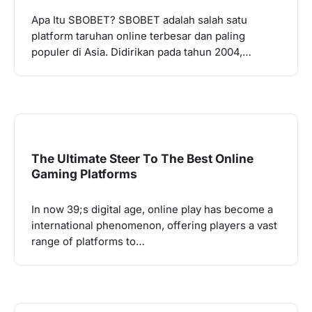
Apa Itu SBOBET? SBOBET adalah salah satu
platform taruhan online terbesar dan paling
populer di Asia. Didirikan pada tahun 2004,…
The Ultimate Steer To The Best Online
Gaming Platforms
In now 39;s digital age, online play has become a
international phenomenon, offering players a vast
range of platforms to…