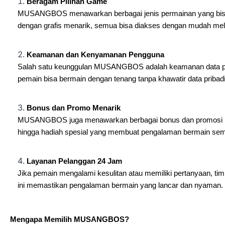
Beragam Pilihan Game
MUSANGBOS menawarkan berbagai jenis permainan yang bisa di
dengan grafis menarik, semua bisa diakses dengan mudah mel
Keamanan dan Kenyamanan Pengguna
Salah satu keunggulan MUSANGBOS adalah keamanan data peng
pemain bisa bermain dengan tenang tanpa khawatir data pribadi
Bonus dan Promo Menarik
MUSANGBOS juga menawarkan berbagai bonus dan promosi men
hingga hadiah spesial yang membuat pengalaman bermain se
Layanan Pelanggan 24 Jam
Jika pemain mengalami kesulitan atau memiliki pertanyaan,
ini memastikan pengalaman bermain yang lancar dan nyaman.
Mengapa Memilih MUSANGBOS?