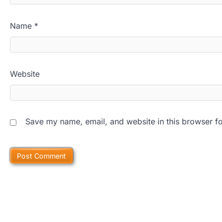
Name
*
Website
Save my name, email, and website in this browser fo