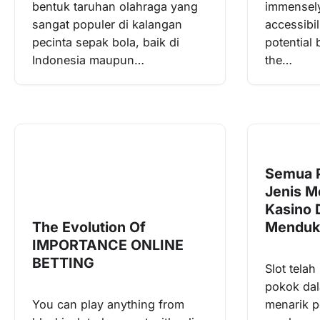
bentuk taruhan olahraga yang
immensely
sangat populer di kalangan
accessibili
pecinta sepak bola, baik di
potential 
Indonesia maupun…
the…
Semua Po
Jenis M
Kasino 
The Evolution Of
Menduku
IMPORTANCE ONLINE
BETTING
Slot telah
pokok dal
You can play anything from
menarik 