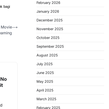
February 2026
k bagi
January 2026
December 2025
e Movie
⟶
November 2025
eaming
October 2025
September 2025
August 2025
July 2025
June 2025
 No
May 2025
it
April 2025
March 2025
ed
February 2025