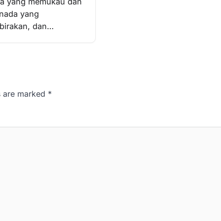
a yang memukau dan
 nada yang
irakan, dan…
ds are marked
*