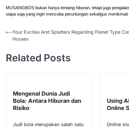
MUSANGBOS bukan hanya tentang hiburan, tetapi juga pengalama
siapa saja yang ingin mencoba peruntungan sekaligus menikmati 
Post
⟵
Your Excites And Splatters Regarding Planet Type Ca
Houses
navigation
Related Posts
Mengenal Dunia Judi
Bola: Antara Hiburan dan
Using A
Risiko
Online 
Judi bola merupakan salah satu
Online sl