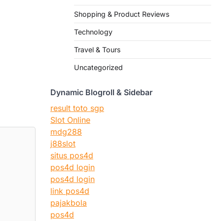
Shopping & Product Reviews
Technology
Travel & Tours
Uncategorized
Dynamic Blogroll & Sidebar
result toto sgp
Slot Online
mdg288
j88slot
situs pos4d
pos4d login
pos4d login
link pos4d
pajakbola
pos4d