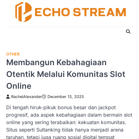
Skip
to
content
OTHER
Membangun Kebahagiaan
Otentik Melalui Komunitas Slot
Online
RachelAlexander
December 13, 2025
Di tengah hiruk-pikuk bonus besar dan jackpot
progresif, ada aspek kebahagiaan dalam bermain slot
online yang sering terabaikan: kekuatan komunitas.
Situs seperti Sultanking tidak hanya menjadi arena
taruhan, tetapi juga ruang sosial digital tempat