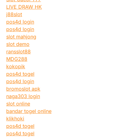
LIVE DRAW HK
j88slot
pos4d login
pos4d login
slot mahjong
slot demo
ransslot88
MDG288
kokopik
pos4d togel
pos4d login
bromoslot apk
naga303 login
slot online
bandar togel online
klikhoki
pos4d togel
pos4d togel