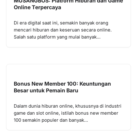
MUSANGBOS: Platform Hiburan dan Game
Online Terpercaya
Di era digital saat ini, semakin banyak orang
mencari hiburan dan keseruan secara online.
Salah satu platform yang mulai banyak…
Bonus New Member 100: Keuntungan
Besar untuk Pemain Baru
Dalam dunia hiburan online, khususnya di industri
game dan slot online, istilah bonus new member
100 semakin populer dan banyak…