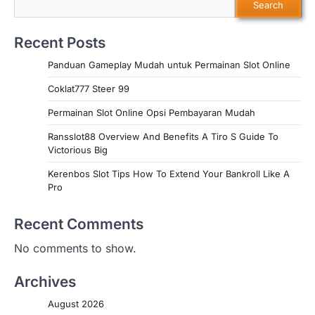
Search
Recent Posts
Panduan Gameplay Mudah untuk Permainan Slot Online
Coklat777 Steer 99
Permainan Slot Online Opsi Pembayaran Mudah
Ransslot88 Overview And Benefits A Tiro S Guide To
Victorious Big
Kerenbos Slot Tips How To Extend Your Bankroll Like A
Pro
Recent Comments
No comments to show.
Archives
August 2026