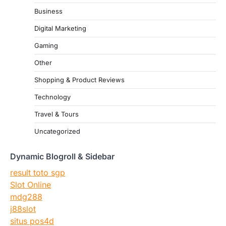
Business
Digital Marketing
Gaming
Other
Shopping & Product Reviews
Technology
Travel & Tours
Uncategorized
Dynamic Blogroll & Sidebar
result toto sgp
Slot Online
mdg288
j88slot
situs pos4d