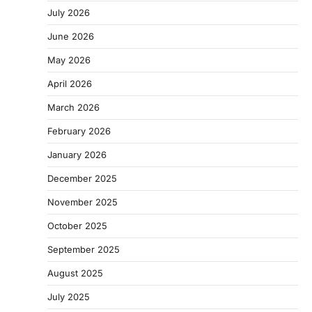
July 2026
June 2026
May 2026
April 2026
March 2026
February 2026
January 2026
December 2025
November 2025
October 2025
September 2025
August 2025
July 2025