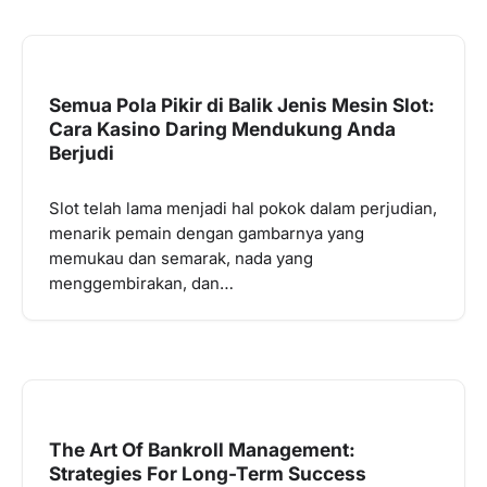
Semua Pola Pikir di Balik Jenis Mesin Slot:
Cara Kasino Daring Mendukung Anda
Berjudi
Slot telah lama menjadi hal pokok dalam perjudian,
menarik pemain dengan gambarnya yang
memukau dan semarak, nada yang
menggembirakan, dan…
The Art Of Bankroll Management:
Strategies For Long-Term Success