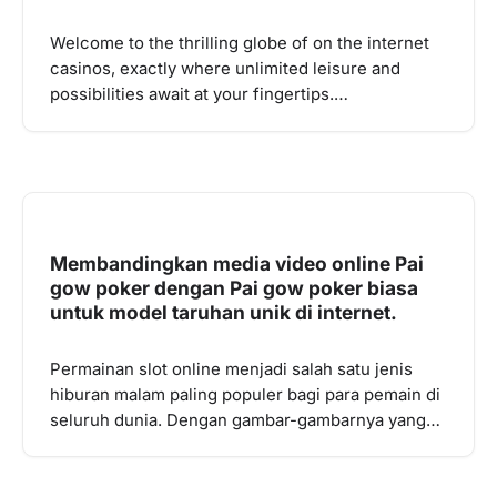
Welcome to the thrilling globe of on the internet
casinos, exactly where unlimited leisure and
possibilities await at your fingertips.…
Membandingkan media video online Pai
gow poker dengan Pai gow poker biasa
untuk model taruhan unik di internet.
Permainan slot online menjadi salah satu jenis
hiburan malam paling populer bagi para pemain di
seluruh dunia. Dengan gambar-gambarnya yang…