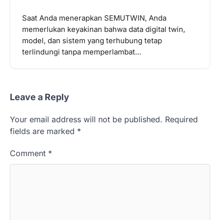
Saat Anda menerapkan SEMUTWIN, Anda
memerlukan keyakinan bahwa data digital twin,
model, dan sistem yang terhubung tetap
terlindungi tanpa memperlambat…
Leave a Reply
Your email address will not be published.
Required
fields are marked
*
Comment
*