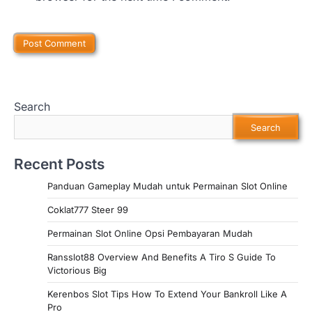
Search
Search
Recent Posts
Panduan Gameplay Mudah untuk Permainan Slot Online
Coklat777 Steer 99
Permainan Slot Online Opsi Pembayaran Mudah
Ransslot88 Overview And Benefits A Tiro S Guide To
Victorious Big
Kerenbos Slot Tips How To Extend Your Bankroll Like A
Pro