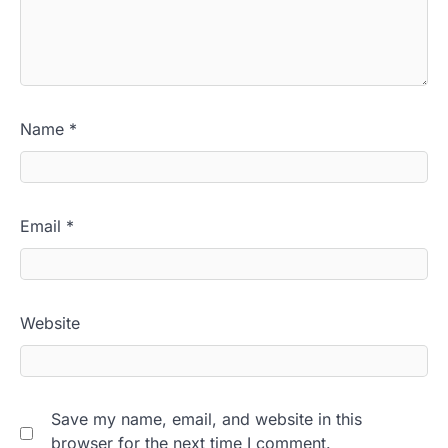
Name
*
Email
*
Website
Save my name, email, and website in this
browser for the next time I comment.