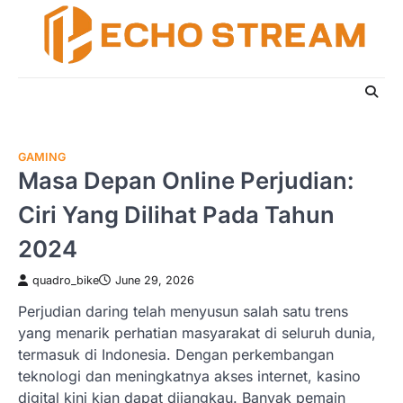
Skip
to
content
GAMING
Masa Depan Online Perjudian:
Ciri Yang Dilihat Pada Tahun
2024
quadro_bike
June 29, 2026
Perjudian daring telah menyusun salah satu trens
yang menarik perhatian masyarakat di seluruh dunia,
termasuk di Indonesia. Dengan perkembangan
teknologi dan meningkatnya akses internet, kasino
digital kini kian dapat dijangkau. Banyak pemain