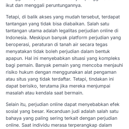
ikut dan menggali peruntungannya.
Tetapi, di balik akses yang mudah tersebut, terdapat
tantangan yang tidak bisa diabaikan. Salah satu
tantangan utama adalah legalitas perjudian online di
Indonesia. Meskipun banyak platform perjudian yang
beroperasi, peraturan di tanah air secara tegas
menyatakan tidak boleh perjudian dalam bentuk
apapun. Hal ini menyebabkan situasi yang kompleks
bagi pemain. Banyak pemain yang mencoba menjauhi
risiko hukum dengan menggunakan alat pengaman
atau situs yang tidak terdaftar. Tetapi, tindakan ini
dapat berisiko, terutama jika mereka menjumpai
masalah atau kendala saat bermain.
Selain itu, perjudian online dapat menyebabkan efek
sosial yang besar. Kecanduan judi adalah salah satu
bahaya yang paling sering terkait dengan perjudian
online. Saat individu merasa terperangkap dalam