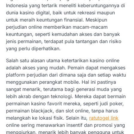
Indonesia yang tertarik meneliti keberuntungannya di
dunia kasino digital, baik untuk rekreasi maupun
untuk meraih keuntungan finansial. Meskipun
perjudian online memberikan macam-macam
keuntungan, seperti kemudahan akses dan banyak
jenis permainan, terdapat pula tantangan dan risiko
yang perlu diperhatikan.
Salah satu alasan utama ketertarikan kasino online
adalah akses yang mudah. Pemain dapat mengakses
platform perjudian dari dimana saja dan setiap waktu
menggunakan perangkat mobile. Hal ini pastinya
sangat menarik, terutama bagi generasi muda yang
lebih akrab dengan teknologi. Mereka dapat bermain
permainan kasino favorit mereka, seperti judi poker,
permainan blackjack, dan slot online, tanpa harus
melangkah ke lokasi fisik. Selain itu,
ratutogel link
online sering menawarkan insentif dan promosi yang
menggiurkan, menarik lebih banyak pengguna untuk