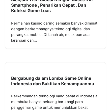
Smartphone , Penarikan Cepat , Dan
Koleksi Game Luas
Permainan kasino daring semakin banyak diminati
dengan berkembangnya teknologi digital dan
perangkat mobile. Di tanah air, meskipun ada
larangan dan…
Bergabung dalam Lomba Game Online
Indonesia dan Buktikan Kemampuanmu
Perkembangan teknologi yang pesat di Indonesia
membuka banyak peluang baru bagi para
penggemar game untuk menunjukkan bakat