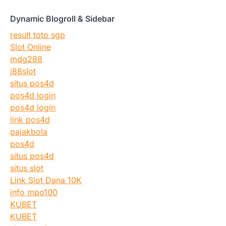
Dynamic Blogroll & Sidebar
result toto sgp
Slot Online
mdg288
j88slot
situs pos4d
pos4d login
pos4d login
link pos4d
pajakbola
pos4d
situs pos4d
situs slot
Link Slot Dana 10K
info mpo100
KUBET
KUBET