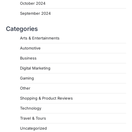
October 2024
September 2024
Categories
Arts & Entertainments
Automotive
Business
Digital Marketing
Gaming
Other
Shopping & Product Reviews
Technology
Travel & Tours
Uncategorized