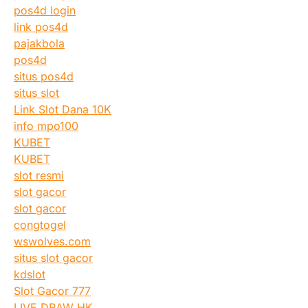
pos4d login
link pos4d
pajakbola
pos4d
situs pos4d
situs slot
Link Slot Dana 10K
info mpo100
KUBET
KUBET
slot resmi
slot gacor
slot gacor
congtogel
wswolves.com
situs slot gacor
kdslot
Slot Gacor 777
LIVE DRAW HK