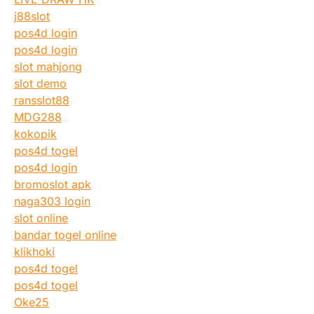
j88slot
pos4d login
pos4d login
slot mahjong
slot demo
ransslot88
MDG288
kokopik
pos4d togel
pos4d login
bromoslot apk
naga303 login
slot online
bandar togel online
klikhoki
pos4d togel
pos4d togel
Oke25