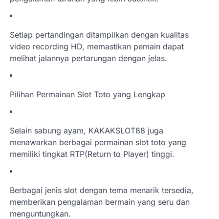
Setiap pertandingan ditampilkan dengan kualitas
video recording HD, memastikan pemain dapat
melihat jalannya pertarungan dengan jelas.
Pilihan Permainan Slot Toto yang Lengkap
Selain sabung ayam, KAKAKSLOT88 juga
menawarkan berbagai permainan slot toto yang
memiliki tingkat RTP(Return to Player) tinggi.
Berbagai jenis slot dengan tema menarik tersedia,
memberikan pengalaman bermain yang seru dan
menguntungkan.