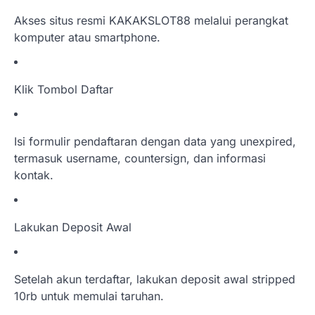
Akses situs resmi KAKAKSLOT88 melalui perangkat
komputer atau smartphone.
Klik Tombol Daftar
Isi formulir pendaftaran dengan data yang unexpired,
termasuk username, countersign, dan informasi
kontak.
Lakukan Deposit Awal
Setelah akun terdaftar, lakukan deposit awal stripped
10rb untuk memulai taruhan.