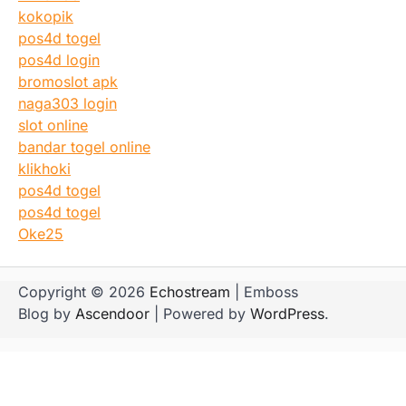
kokopik
pos4d togel
pos4d login
bromoslot apk
naga303 login
slot online
bandar togel online
klikhoki
pos4d togel
pos4d togel
Oke25
Copyright © 2026
Echostream
| Emboss
Blog by
Ascendoor
| Powered by
WordPress
.