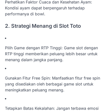
Perhatikan Faktor Cuaca dan Kesehatan Ayam:
Kondisi ayam dapat berpengaruh terhadap
performanya di bowl.
2. Strategi Menang di Slot Toto
Pilih Game dengan RTP Tinggi: Game slot dengan
RTP tinggi memberikan peluang lebih besar untuk
menang dalam jangka panjang.
Gunakan Fitur Free Spin: Manfaatkan fitur free spin
yang disediakan oleh berbagai game slot untuk
meningkatkan peluang menang.
Tetapkan Batas Kekalahan: Jangan terbawa emosi