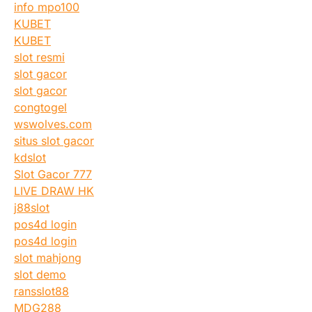
info mpo100
KUBET
KUBET
slot resmi
slot gacor
slot gacor
congtogel
wswolves.com
situs slot gacor
kdslot
Slot Gacor 777
LIVE DRAW HK
j88slot
pos4d login
pos4d login
slot mahjong
slot demo
ransslot88
MDG288