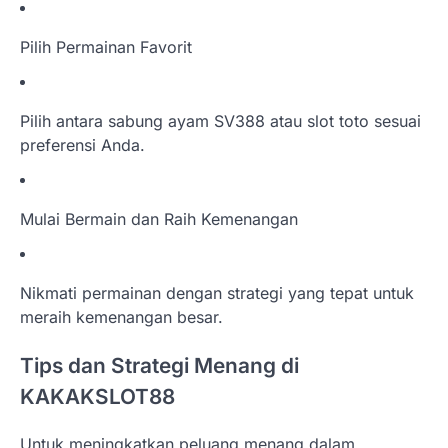
Pilih Permainan Favorit
Pilih antara sabung ayam SV388 atau slot toto sesuai
preferensi Anda.
Mulai Bermain dan Raih Kemenangan
Nikmati permainan dengan strategi yang tepat untuk
meraih kemenangan besar.
Tips dan Strategi Menang di
KAKAKSLOT88
Untuk meningkatkan peluang menang dalam