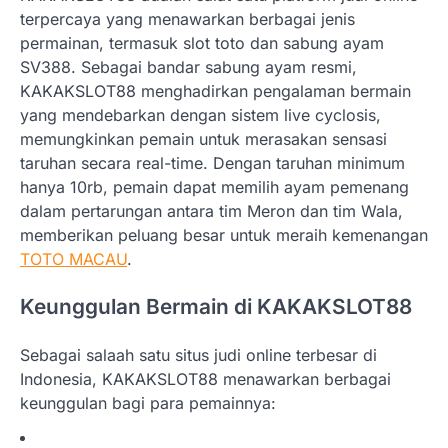
terpercaya yang menawarkan berbagai jenis
permainan, termasuk slot toto dan sabung ayam
SV388. Sebagai bandar sabung ayam resmi,
KAKAKSLOT88 menghadirkan pengalaman bermain
yang mendebarkan dengan sistem live cyclosis,
memungkinkan pemain untuk merasakan sensasi
taruhan secara real-time. Dengan taruhan minimum
hanya 10rb, pemain dapat memilih ayam pemenang
dalam pertarungan antara tim Meron dan tim Wala,
memberikan peluang besar untuk meraih kemenangan
TOTO MACAU
.
Keunggulan Bermain di KAKAKSLOT88
Sebagai salaah satu situs judi online terbesar di
Indonesia, KAKAKSLOT88 menawarkan berbagai
keunggulan bagi para pemainnya: