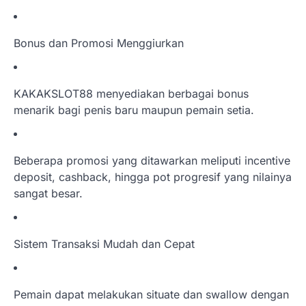
Bonus dan Promosi Menggiurkan
KAKAKSLOT88 menyediakan berbagai bonus
menarik bagi penis baru maupun pemain setia.
Beberapa promosi yang ditawarkan meliputi incentive
deposit, cashback, hingga pot progresif yang nilainya
sangat besar.
Sistem Transaksi Mudah dan Cepat
Pemain dapat melakukan situate dan swallow dengan